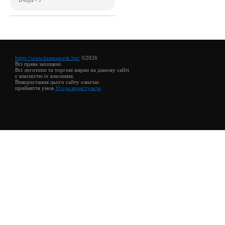
https://www.kramatorsk.biz/
©2026
Всі права захищені.
Всі логотипи та торгові марки на даному сайті
є власністю їх власників.
Використання цього сайту означає
прийняття умов
Угода користувача