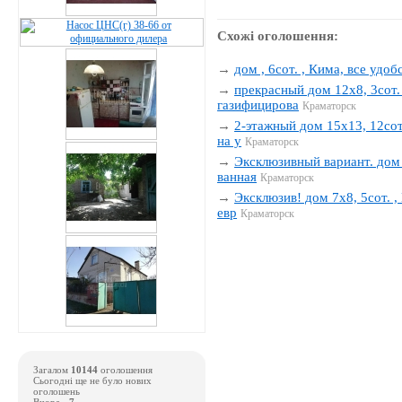
Схожі оголошення:
→
дом , 6сот. , Кима, все удобс
→
прекрасный дом 12х8, 3сот. 
газифицирова
Краматорск
→
2-этажный дом 15х13, 12сот.
на у
Краматорск
→
Эксклюзивный вариант. дом 1
ванная
Краматорск
→
Эксклюзив! дом 7х8, 5сот. , 
евр
Краматорск
Загалом
10144
оголошення
Сьогодні ще не було нових
оголошень
Вчора -
7