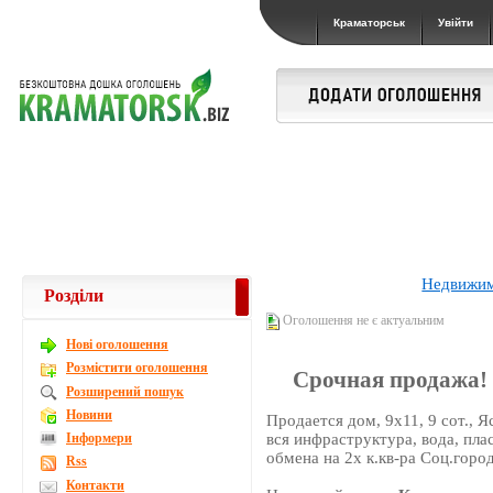
Краматорськ
Увійти
Недвижи
Розділи
Оголошення не є актуальним
Новi оголошення
Розмістити оголошення
Срочная продажа! д
Розширений пошук
Новини
Продается дом, 9х11, 9 сот., Я
Інформери
вся инфраструктура, вода, пла
обмена на 2х к.кв-ра Соц.горо
Rss
Контакти