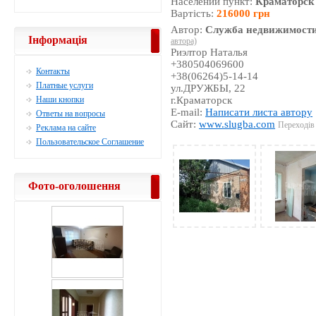
Населений пункт:
Краматорск
Вартість:
216000 грн
Автор:
Служба недвижимости
Інформація
автора)
Риэлтор Наталья
+380504069600
Контакты
+38(06264)5-14-14
Платные услуги
ул.ДРУЖБЫ, 22
Наши кнопки
г.Краматорск
E-mail:
Написати листа автору
Ответы на вопросы
Сайт:
www.slugba.com
Переходів 
Реклама на сайте
Пользовательское Соглашение
Фото-оголошення