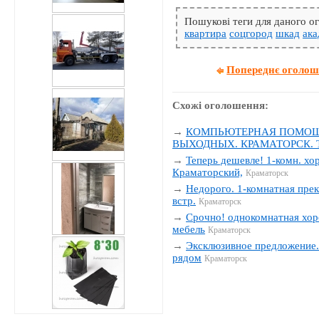
Пошукові теги для даного 
квартира
соцгород
шкад
ака
Попереднє оголо
Схожі оголошення:
→
КОМПЬЮТЕРНАЯ ПОМОЩЬ
ВЫХОДНЫХ. КРАМАТОРСК. Тел
→
Теперь дешевле! 1-комн. хо
Краматорский,
Краматорск
→
Недорого. 1-комнатная прек
встр.
Краматорск
→
Срочно! однокомнатная хор
мебель
Краматорск
→
Эксклюзивное предложение. 
рядом
Краматорск