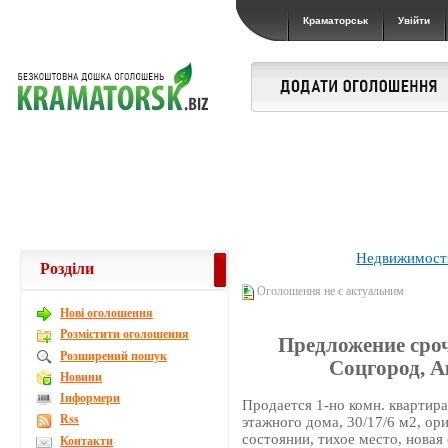
Краматорськ
Увійти
Недвижимост
Розділи
Оголошення не є актуальним
Новi оголошення
Розмістити оголошення
Предложение сроч
Розширений пошук
Соцгород, 
Новини
Інформери
Продается 1-но комн. квартира
Rss
этажного дома, 30/17/6 м2, ор
состоянии, тихое место, новая
Контакти