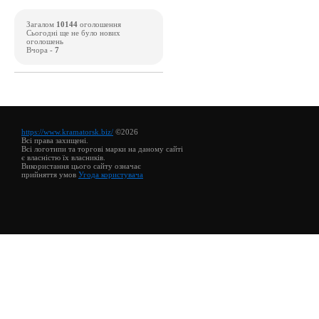
Загалом
10144
оголошення
Сьогодні ще не було нових
оголошень
Вчора -
7
https://www.kramatorsk.biz/
©2026
Всі права захищені.
Всі логотипи та торгові марки на даному сайті
є власністю їх власників.
Використання цього сайту означає
прийняття умов
Угода користувача