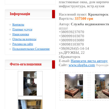
пластиковые окна, дом кирпичн
инфраструктура, встр.кухня
Інформація
Населений пункт:
Краматорск
Вартість:
337500 грн
Автор:
Служба недвижимости
Контакты
автора)
Платные услуги
+380939237070
Наши кнопки
+380999103070
Ответы на вопросы
+380999103080
Реклама на сайте
+380981103070
+38(06264)5-14-14
Пользовательское Соглашение
ул.ДРУЖБЫ, 22
г.Краматорск
E-mail:
Написати листа автору
Фото-оголошення
Сайт:
www.slugba.com
Переходів 