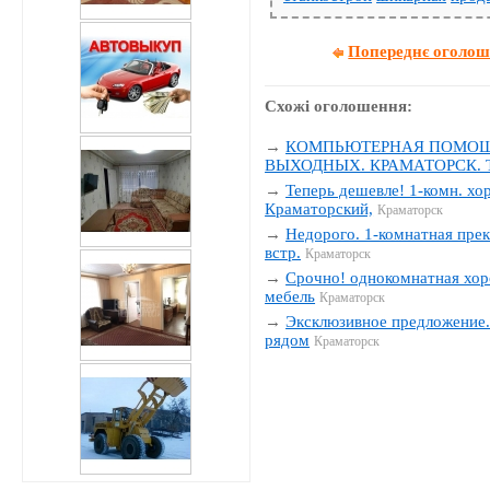
Попереднє оголо
Схожі оголошення:
→
КОМПЬЮТЕРНАЯ ПОМОЩЬ
ВЫХОДНЫХ. КРАМАТОРСК. Тел
→
Теперь дешевле! 1-комн. хо
Краматорский,
Краматорск
→
Недорого. 1-комнатная прек
встр.
Краматорск
→
Срочно! однокомнатная хор
мебель
Краматорск
→
Эксклюзивное предложение. 
рядом
Краматорск