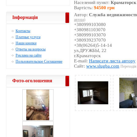
Населений пункт:
Краматорск
Вартість:
94500 грн
Автор:
Служба недвижимости
Інформація
автора)
+380999103080
+380981103070
Контакты
+380999103070
Платные услуги
+380939237070
Наши кнопки
+38(06264)5-14-14
Ответы на вопросы
ул.ДРУЖБЫ, 22
Реклама на сайте
г.Краматорск
E-mail:
Написати листа автору
Пользовательское Соглашение
Сайт:
www.slugba.com
Переходів 
Фото-оголошення