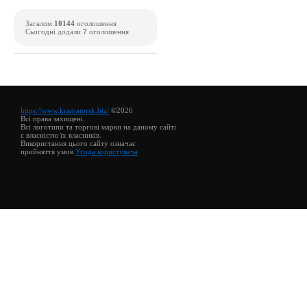
Загалом
10144
оголошення
Сьогодні додали
7
оголошення
https://www.kramatorsk.biz/
©2026
Всі права захищені.
Всі логотипи та торгові марки на даному сайті
є власністю їх власників.
Використання цього сайту означає
прийняття умов
Угода користувача