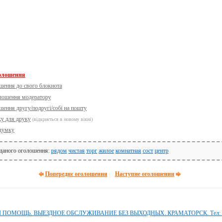
голошення
шення до свого блокнота
олошення модератору
шення другу/подругі/собі на пошту
ку для друку
(відкриється в новому вікні)
думку
 даного оголошення:
рядом
чистая
торг
жилое
комнатная
сост
центр
Попереднє оголошення
Наступне оголошення
ОМОЩЬ. ВЫЕЗДНОЕ ОБСЛУЖИВАНИЕ БЕЗ ВЫХОДНЫХ. КРАМАТОРСК. Тел: 09