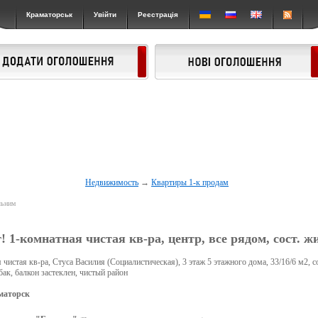
Краматорськ
Увійти
Реєстрація
Недвижимость
→
Квартиры 1-к продам
льним
! 1-комнатная чистая кв-ра, центр, все рядом, сост. ж
чистая кв-ра, Стуса Василия (Социалистическая), 3 этаж 5 этажного дома, 33/16/6 м2, с
бак, балкон застеклен, чистый район
маторск