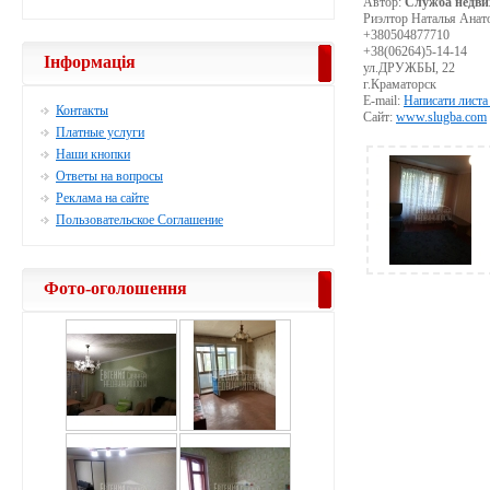
Автор:
Служба недви
Риэлтор Наталья Анат
+380504877710
+38(06264)5-14-14
Інформація
ул.ДРУЖБЫ, 22
г.Краматорск
E-mail:
Написати листа
Контакты
Сайт:
www.slugba.com
Платные услуги
Наши кнопки
Ответы на вопросы
Реклама на сайте
Пользовательское Соглашение
Фото-оголошення