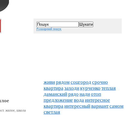
Розширений пошук
живи
рядом
соцгород
срочно
квартира
заходи
курченко
теплая
даманский
рядо
нади
отоп
предложение
вода
интересное
илое
квартира
интересный
вариант
самом
ост. жилое, школа
светлая