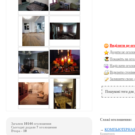
Виділити це о
Додати це оголо
Покажіть на ог
Надіслати оголо
Відкрити сторін
Залишити свою 
Пошукові теги для
Схожі оголошення:
Загалом
10144
оголошення
Сьогодні додали
7
оголошення
→
КОМПЬЮТЕРНАЯ П
Вчора -
10
Краматорск