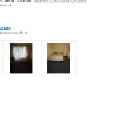
жимости "Евгения"
(Пошукати ще оголошення цього автора)
ольевна
 автору
Переходів на сайт: 16