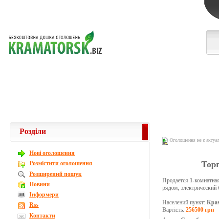
Розділи
Оголошення не є актуа
Новi оголошення
Торг
Розмістити оголошення
Розширений пошук
Продается 1-комнатная 
Новини
рядом, электрический 
Інформери
Населений пункт:
Кра
Rss
Вартість:
256500 грн
Контакти