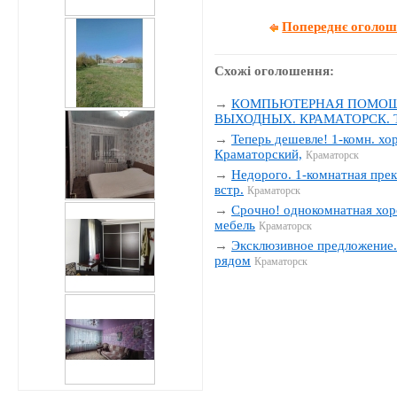
Попереднє оголо
Схожі оголошення:
→
КОМПЬЮТЕРНАЯ ПОМОЩЬ
ВЫХОДНЫХ. КРАМАТОРСК. Тел
→
Теперь дешевле! 1-комн. хо
Краматорский,
Краматорск
→
Недорого. 1-комнатная прек
встр.
Краматорск
→
Срочно! однокомнатная хор
мебель
Краматорск
→
Эксклюзивное предложение. 
рядом
Краматорск