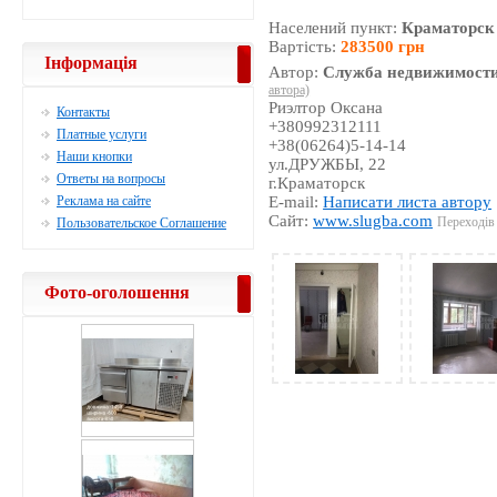
Населений пункт:
Краматорск
Вартість:
283500 грн
Інформація
Автор:
Служба недвижимости
автора)
Риэлтор Оксана
Контакты
+380992312111
Платные услуги
+38(06264)5-14-14
Наши кнопки
ул.ДРУЖБЫ, 22
Ответы на вопросы
г.Краматорск
Реклама на сайте
E-mail:
Написати листа автору
Сайт:
www.slugba.com
Переходів 
Пользовательское Соглашение
Фото-оголошення