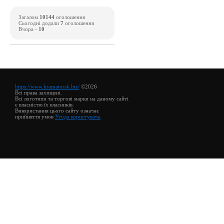
Загалом
10144
оголошення
Сьогодні додали
7
оголошення
Вчора -
10
https://www.kramatorsk.biz/
©2026
Всі права захищені.
Всі логотипи та торгові марки на даному сайті
є власністю їх власників.
Використання цього сайту означає
прийняття умов
Угода користувача