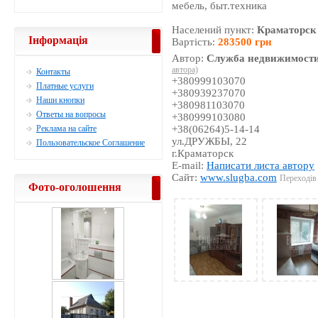
мебель, быт.техника
Населений пункт:
Краматорск
Інформація
Вартість:
283500 грн
Автор:
Служба недвижимости
автора)
Контакты
+380999103070
Платные услуги
+380939237070
Наши кнопки
+380981103070
Ответы на вопросы
+380999103080
Реклама на сайте
+38(06264)5-14-14
ул.ДРУЖБЫ, 22
Пользовательское Соглашение
г.Краматорск
E-mail:
Написати листа автору
Сайт:
www.slugba.com
Переходів 
Фото-оголошення