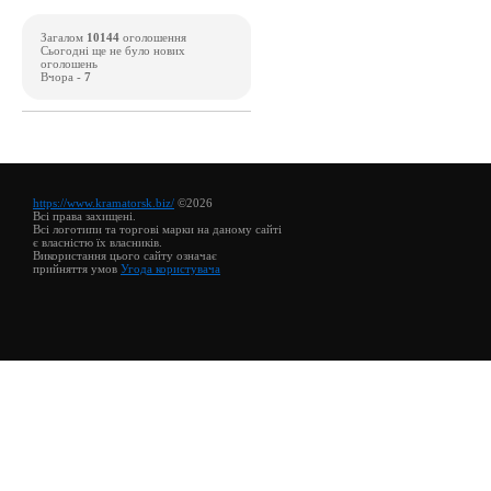
Загалом
10144
оголошення
Сьогодні ще не було нових
оголошень
Вчора -
7
https://www.kramatorsk.biz/
©2026
Всі права захищені.
Всі логотипи та торгові марки на даному сайті
є власністю їх власників.
Використання цього сайту означає
прийняття умов
Угода користувача