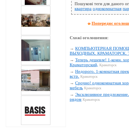
Пошукові теги для даного 
квартира
однокомнатная
пар
Попереднє оголо
Схожі оголошення:
→
КОМПЬЮТЕРНАЯ ПОМОЩЬ
ВЫХОДНЫХ. КРАМАТОРСК. Тел
→
Теперь дешевле! 1-комн. хо
Краматорский,
Краматорск
→
Недорого. 1-комнатная прек
встр.
Краматорск
→
Срочно! однокомнатная хор
мебель
Краматорск
→
Эксклюзивное предложение. 
рядом
Краматорск