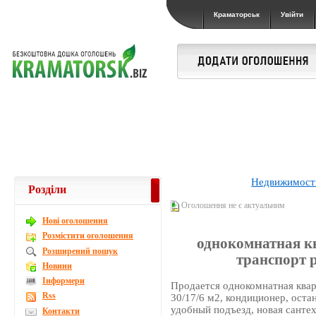
Краматорськ
Увійти
Недвижимост
Розділи
Оголошення не є актуальним
Новi оголошення
Розмістити оголошення
однокомнатная кв
Розширений пошук
транспорт р
Новини
Інформери
Продается однокомнатная кварт
Rss
30/17/6 м2, кондиционер, оста
удобный подъезд, новая сантех
Контакти