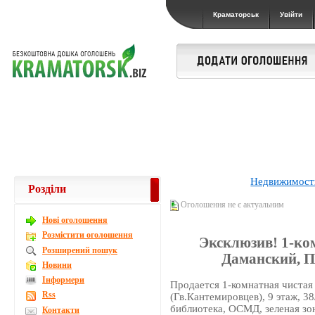
Краматорськ
Увійти
Недвижимост
Розділи
Оголошення не є актуальним
Новi оголошення
Розмістити оголошення
Эксклюзив! 1-ко
Розширений пошук
Даманский, 
Новини
Інформери
Продается 1-комнатная чистая
Rss
(Гв.Кантемировцев), 9 этаж, 3
библиотека, ОСМД, зеленая зон
Контакти