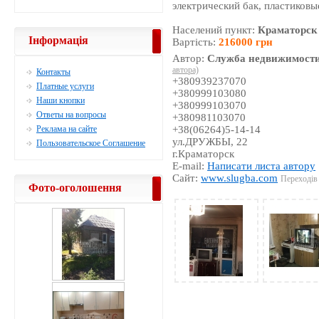
электрический бак, пластиковы
Населений пункт:
Краматорск
Інформація
Вартість:
216000 грн
Автор:
Служба недвижимости
автора)
Контакты
+380939237070
Платные услуги
+380999103080
Наши кнопки
+380999103070
Ответы на вопросы
+380981103070
Реклама на сайте
+38(06264)5-14-14
ул.ДРУЖБЫ, 22
Пользовательское Соглашение
г.Краматорск
E-mail:
Написати листа автору
Сайт:
www.slugba.com
Переходів 
Фото-оголошення