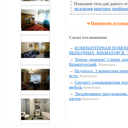
Пошукові теги для даного 
эксклюзив
квартира
приймач
Попереднє оголо
Схожі оголошення:
→
КОМПЬЮТЕРНАЯ ПОМОЩЬ
ВЫХОДНЫХ. КРАМАТОРСК. Тел
→
Теперь дешевле! 1-комн. хо
Краматорский,
Краматорск
→
Недорого. 1-комнатная прек
встр.
Краматорск
→
Срочно! однокомнатная хор
мебель
Краматорск
→
Эксклюзивное предложение. 
рядом
Краматорск