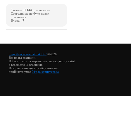
Загалом
10144
оголошення
Сьогодні ще не було нових
оголошень
Вчора -
7
https://www.kramatorsk.biz/
©2026
Всі права захищені.
Всі логотипи та торгові марки на даному сайті
є власністю їх власників.
Використання цього сайту означає
прийняття умов
Угода користувача