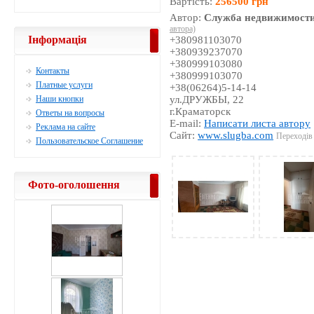
Вартість:
256500 грн
Автор:
Служба недвижимости
автора)
Інформація
+380981103070
+380939237070
+380999103080
Контакты
+380999103070
Платные услуги
+38(06264)5-14-14
Наши кнопки
ул.ДРУЖБЫ, 22
г.Краматорск
Ответы на вопросы
E-mail:
Написати листа автору
Реклама на сайте
Сайт:
www.slugba.com
Переходів 
Пользовательское Соглашение
Фото-оголошення