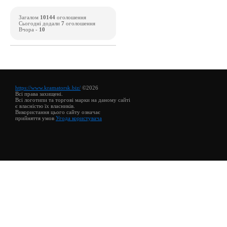
Загалом
10144
оголошення
Сьогодні додали
7
оголошення
Вчора -
10
https://www.kramatorsk.biz/
©2026
Всі права захищені.
Всі логотипи та торгові марки на даному сайті
є власністю їх власників.
Використання цього сайту означає
прийняття умов
Угода користувача