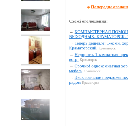
Попереднє оголо
Схожі оголошення:
→
КОМПЬЮТЕРНАЯ ПОМОЩЬ
ВЫХОДНЫХ. КРАМАТОРСК. Тел
→
Теперь дешевле! 1-комн. хо
Краматорский,
Краматорск
→
Недорого. 1-комнатная прек
встр.
Краматорск
→
Срочно! однокомнатная хор
мебель
Краматорск
→
Эксклюзивное предложение. 
рядом
Краматорск