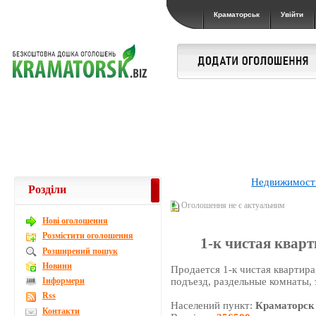
Краматорськ
Увійти
Недвижимост
Розділи
Оголошення не є актуальним
Новi оголошення
Розмістити оголошення
1-к чистая кварт
Розширений пошук
Новини
Продается 1-к чистая квартир
Інформери
подъезд, раздельные комнаты, 
Rss
Населений пункт:
Краматорск
Контакти