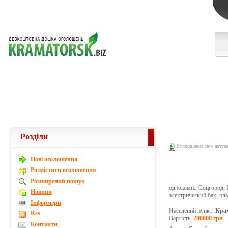
Розділи
Оголошення не є актуа
Новi оголошення
Розмістити оголошення
Розширений пошук
однокомн., Соцгород, Г
Новини
электрический бак, пл
Інформери
Населений пункт:
Кра
Rss
Вартість:
280000 грн
Контакти