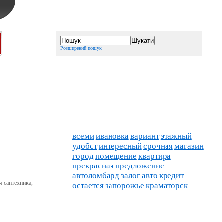
Розширений пошук
всеми
ивановка
вариант
этажный
удобст
интересный
срочная
магазин
город
помещение
квартира
прекрасная
предложение
автоломбард
залог
авто
кредит
я сантехника,
остается
запорожье
краматорск