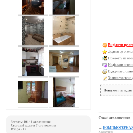
Виділити це о
Додати це оголо
Покажіть на ог
Надіслати оголо
Відкрити сторін
Залишити свою 
Пошукові теги для
Схожі оголошення:
Загалом
10144
оголошення
Сьогодні додали
7
оголошення
→
КОМПЬЮТЕРНАЯ П
Вчора -
10
Краматорск