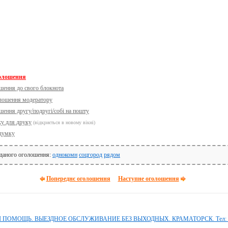
голошення
шення до свого блокнота
олошення модератору
шення другу/подругі/собі на пошту
ку для друку
(відкриється в новому вікні)
думку
 даного оголошення:
однокомн
соцгород
рядом
Попереднє оголошення
Наступне оголошення
ОМОЩЬ. ВЫЕЗДНОЕ ОБСЛУЖИВАНИЕ БЕЗ ВЫХОДНЫХ. КРАМАТОРСК. Тел: 09