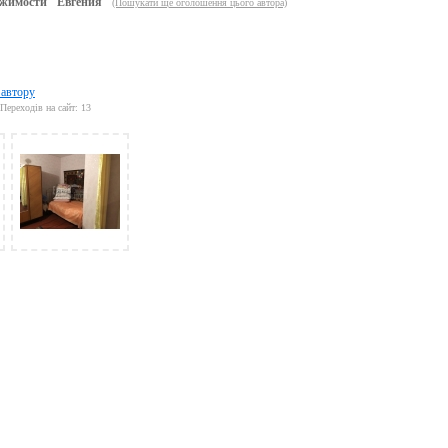
жимости "Евгения"
(Пошукати ще оголошення цього автора)
 автору
Переходів на сайт: 13