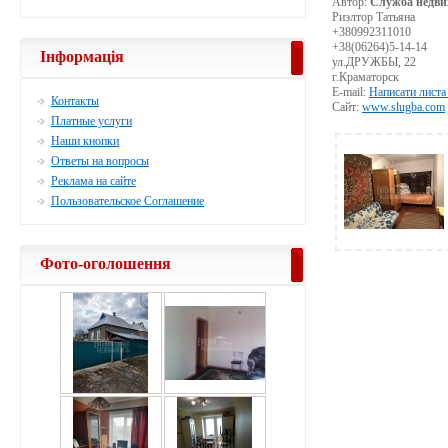
Автор:
Служба недви
Риэлтор Татьяна
+380992311010
+38(06264)5-14-14
Інформація
ул.ДРУЖБЫ, 22
г.Краматорск
E-mail:
Написати листа
Контакты
Сайт:
www.slugba.com
Платные услуги
Наши кнопки
Ответы на вопросы
Реклама на сайте
Пользовательское Соглашение
Фото-оголошення