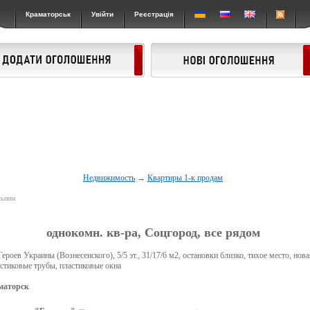
Краматорськ
Увійти
Реєстрація
Недвижимость
→
Квартиры 1-к продам
льним
однокомн. кв-ра, Соцгород, все рядом
ероев Украины (Вознесенского), 5/5 эт., 31/17/6 м2, остановки близко, тихое место, нова
астиковые трубы, пластиковые окна
маторск