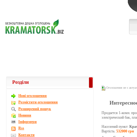
Розділи
Оголошення не є актуа
Новi оголошення
Интересное
Розмістити оголошення
Розширений пошук
Продается 1-комн. прос
Новини
электрический бак, пл
Інформери
Населений пункт:
Кра
Rss
Вартість:
532000 грн
Контакти