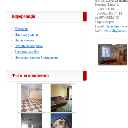
Автор:
Служба недви
Риэлтор Татьяна
+380992311010
+38(06264)5-14-14
Інформація
ул.ДРУЖБЫ, 22
г.Краматорск
E-mail:
Написати листа
Контакты
Сайт:
www.slugba.com
Платные услуги
Наши кнопки
Ответы на вопросы
Реклама на сайте
Пользовательское Соглашение
Фото-оголошення