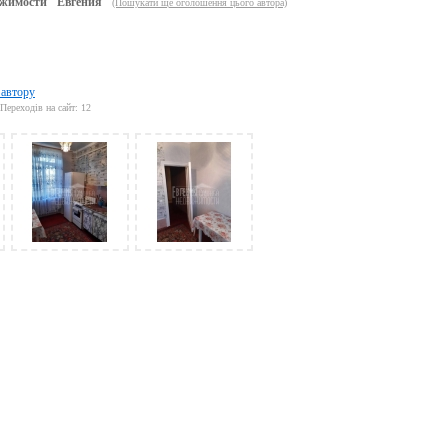
жимости "Евгения"
(Пошукати ще оголошення цього автора)
 автору
Переходів на сайт: 12