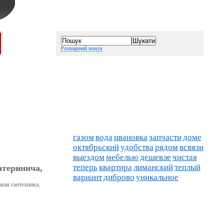
Розширений пошук
газом
вода
ивановка
запчасти
доме
октябрьский
удобства
рядом
всвязи
выездом
мебелью
дешевле
чистая
теперь
квартира
лиманский
теплый
атеринича,
вариант
диброво
уникальное
овая сантехника,