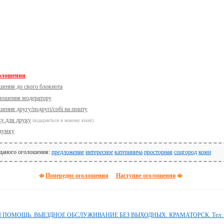
голошення
шення до свого блокнота
олошення модератору
шення другу/подругі/собі на пошту
ку для друку
(відкриється в новому вікні)
думку
 даного оголошення:
предложение
интересное
катеринича
просторная
соцгород
комн
Попереднє оголошення
Наступне оголошення
ОМОЩЬ. ВЫЕЗДНОЕ ОБСЛУЖИВАНИЕ БЕЗ ВЫХОДНЫХ. КРАМАТОРСК. Тел: 09