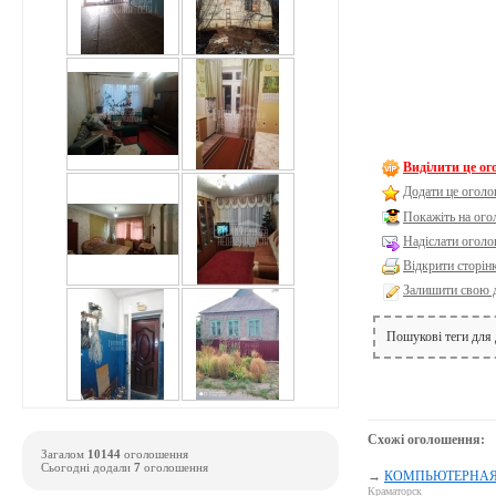
Виділити це о
Додати це оголо
Покажіть на ог
Надіслати оголо
Відкрити сторін
Залишити свою 
Пошукові теги для
Схожі оголошення:
Загалом
10144
оголошення
Сьогодні додали
7
оголошення
→
КОМПЬЮТЕРНАЯ П
Краматорск