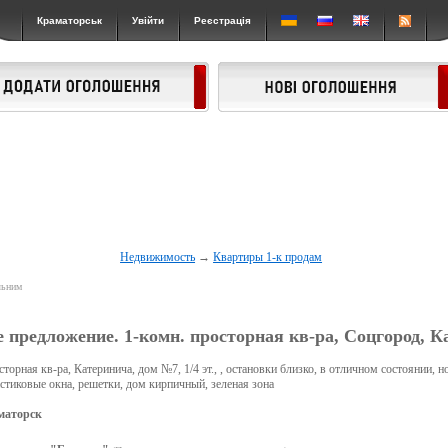
Краматорськ
Увійти
Реєстрація
Недвижимость
→
Квартиры 1-к продам
льним
 предложение. 1-комн. просторная кв-ра, Соцгород, К
торная кв-ра, Катеринича, дом №7, 1/4 эт., , остановки близко, в отличном состоянии, н
астиковые окна, решетки, дом кирпичный, зеленая зона
маторск