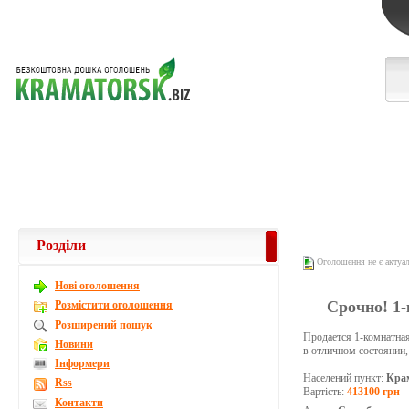
Розділи
Оголошення не є актуа
Новi оголошення
Срочно! 1-
Розмістити оголошення
Розширений пошук
Продается 1-комнатная 
Новини
в отличном состоянии,
Інформери
Населений пункт:
Кра
Rss
Вартість:
413100 грн
Контакти