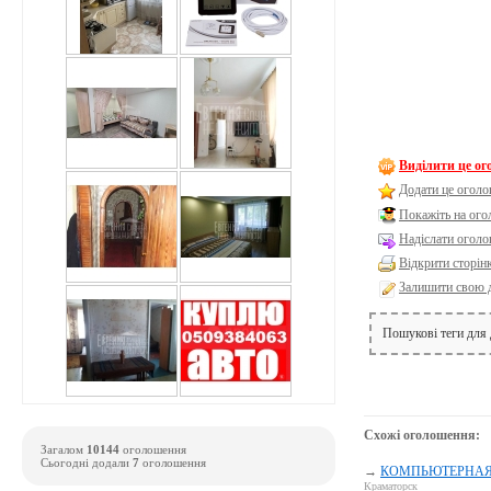
Виділити це о
Додати це оголо
Покажіть на ог
Надіслати оголо
Відкрити сторін
Залишити свою 
Пошукові теги для
Схожі оголошення:
Загалом
10144
оголошення
Сьогодні додали
7
оголошення
→
КОМПЬЮТЕРНАЯ П
Краматорск