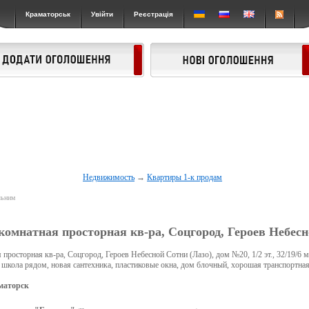
Краматорськ
Увійти
Реєстрація
Недвижимость
→
Квартиры 1-к продам
льним
комнатная просторная кв-ра, Соцгород, Героев Небесн
просторная кв-ра, Соцгород, Героев Небесной Сотни (Лазо), дом №20, 1/2 эт., 32/19/6 м
 школа рядом, новая сантехника, пластиковые окна, дом блочный, хорошая транспортная
маторск