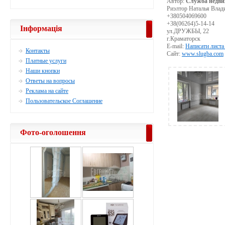
Автор:
Служба недви
Риэлтор Наталья Влад
+380504069600
+38(06264)5-14-14
Інформація
ул.ДРУЖБЫ, 22
г.Краматорск
E-mail:
Написати листа
Контакты
Сайт:
www.slugba.com
Платные услуги
Наши кнопки
Ответы на вопросы
Реклама на сайте
Пользовательское Соглашение
Фото-оголошення