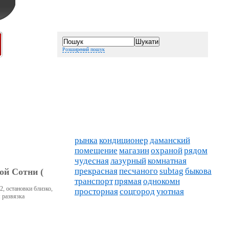
Розширений пошук
рынка
кондиционер
даманский
помещение
магазин
охраной
рядом
чудесная
лазурный
комнатная
прекрасная
песчаного
subtag
быкова
ой Сотни (
транспорт
прямая
однокомн
2, остановки близко,
просторная
соцгород
уютная
 развязка