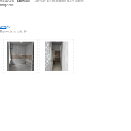
жимости "Евгения"
(Пошукати ще оголошення цього автора)
имировна
 автору
Переходів на сайт: 10