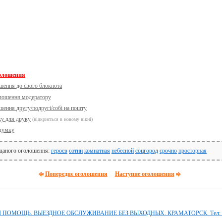
голошення
шення до свого блокнота
олошення модератору
шення другу/подругі/собі на пошту
ку для друку
(відкриється в новому вікні)
думку
 даного оголошення:
героев
сотни
комнатная
небесной
соцгород
срочно
просторная
Попереднє оголошення
Наступне оголошення
ОМОЩЬ. ВЫЕЗДНОЕ ОБСЛУЖИВАНИЕ БЕЗ ВЫХОДНЫХ. КРАМАТОРСК. Тел: 09