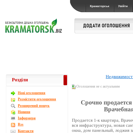
Краматорськ
Увійти
Недвижимост
Розділи
Оголошення не є актуальним
Новi оголошення
Розмістити оголошення
Срочно продается 
Розширений пошук
Врачебная
Новини
Інформери
Продается 1-к квартира, Врачеб
Rss
вся инфраструктура, новая сан
окна, дом панельный, лоджия з
Контакти