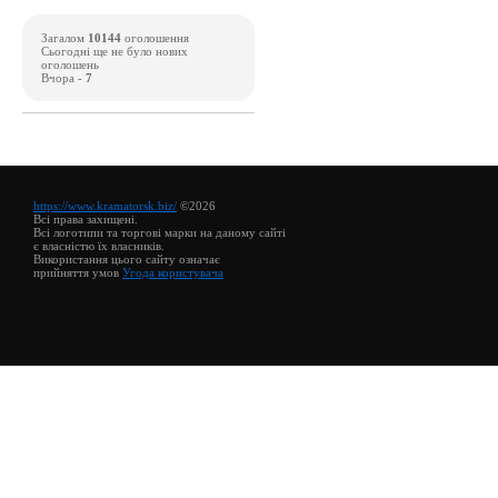
Загалом
10144
оголошення
Сьогодні ще не було нових
оголошень
Вчора -
7
https://www.kramatorsk.biz/
©2026
Всі права захищені.
Всі логотипи та торгові марки на даному сайті
є власністю їх власників.
Використання цього сайту означає
прийняття умов
Угода користувача