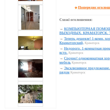
Попереднє оголо
Схожі оголошення:
→
КОМПЬЮТЕРНАЯ ПОМОЩЬ
ВЫХОДНЫХ. КРАМАТОРСК. Тел
→
Теперь дешевле! 1-комн. хо
Краматорский,
Краматорск
→
Недорого. 1-комнатная прек
встр.
Краматорск
→
Срочно! однокомнатная хор
мебель
Краматорск
→
Эксклюзивное предложение. 
рядом
Краматорск