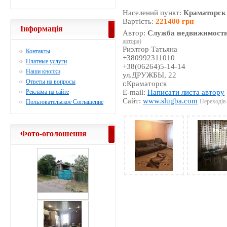
Населений пункт:
Краматорск
Вартість:
221400 грн
Інформація
Автор:
Служба недвижимости
автора)
Риэлтор Татьяна
Контакты
+380992311010
Платные услуги
+38(06264)5-14-14
Наши кнопки
ул.ДРУЖБЫ, 22
Ответы на вопросы
г.Краматорск
Реклама на сайте
E-mail:
Написати листа автору
Сайт:
www.slugba.com
Переходів 
Пользовательское Соглашение
Фото-оголошення