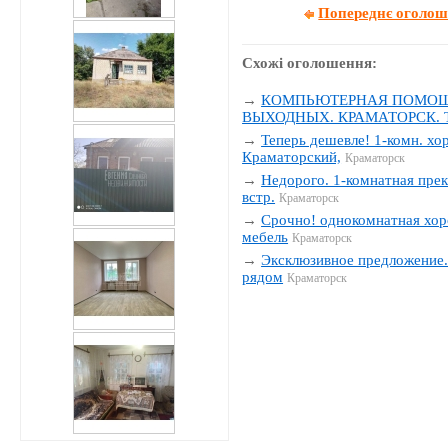
Попереднє оголо
Схожі оголошення:
→
КОМПЬЮТЕРНАЯ ПОМОЩЬ
ВЫХОДНЫХ. КРАМАТОРСК. Тел
→
Теперь дешевле! 1-комн. хо
Краматорский,
Краматорск
→
Недорого. 1-комнатная прек
встр.
Краматорск
→
Срочно! однокомнатная хор
мебель
Краматорск
→
Эксклюзивное предложение. 
рядом
Краматорск