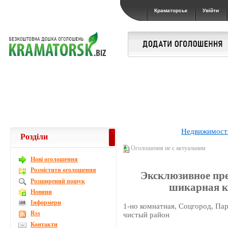
Краматорськ
Увійти
Недвижимост
Розділи
Оголошення не є актуальним
Новi оголошення
Розмістити оголошення
Эксклюзивное пре
Розширений пошук
шикарная кв
Новини
Інформери
1-но комнатная, Соцгород, Парк
Rss
чистый район
Контакти