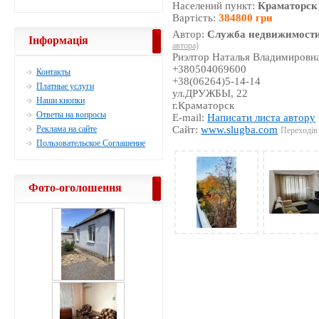
Населений пункт:
Краматорск
Вартість:
384800 грн
Автор:
Служба недвижимости
Інформація
автора)
Риэлтор Наталья Владимировн
+380504069600
Контакты
+38(06264)5-14-14
Платные услуги
ул.ДРУЖБЫ, 22
Наши кнопки
г.Краматорск
Ответы на вопросы
E-mail:
Написати листа автору
Реклама на сайте
Сайт:
www.slugba.com
Переходів 
Пользовательское Соглашение
Фото-оголошення