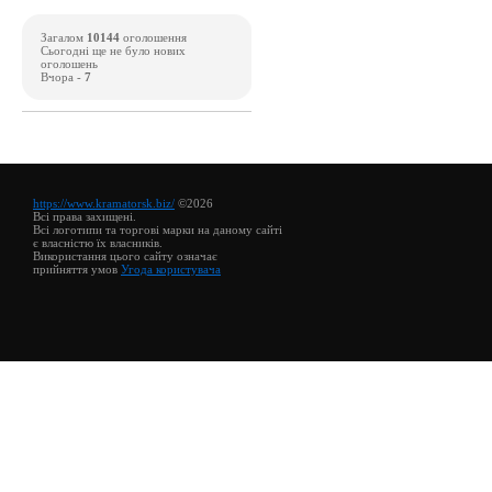
Загалом
10144
оголошення
Сьогодні ще не було нових
оголошень
Вчора -
7
https://www.kramatorsk.biz/
©2026
Всі права захищені.
Всі логотипи та торгові марки на даному сайті
є власністю їх власників.
Використання цього сайту означає
прийняття умов
Угода користувача