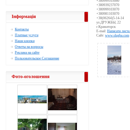
+380999103080
+380939237070
+380999103070
+380981103070
Інформація
+38(06264)5-14-14
ул.ДРУЖБЫ, 22
г.Краматорск
Контакты
E-mail:
Написати листа
Платные услуги
Сайт:
www.slugba.com
Наши кнопки
Ответы на вопросы
Реклама на сайте
Пользовательское Соглашение
Фото-оголошення