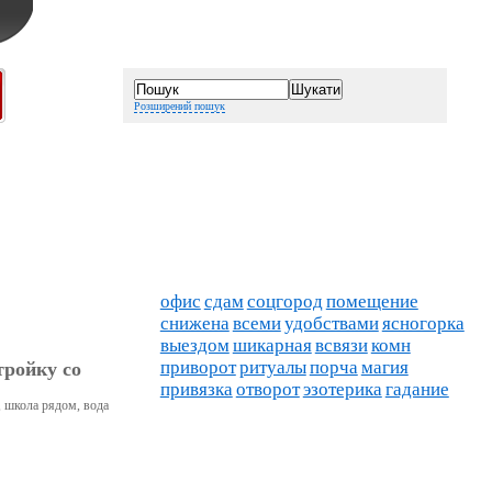
Розширений пошук
офис
сдам
соцгород
помещение
снижена
всеми
удобствами
ясногорка
выездом
шикарная
всвязи
комн
приворот
ритуалы
порча
магия
тройку со
привязка
отворот
эзотерика
гадание
, школа рядом, вода