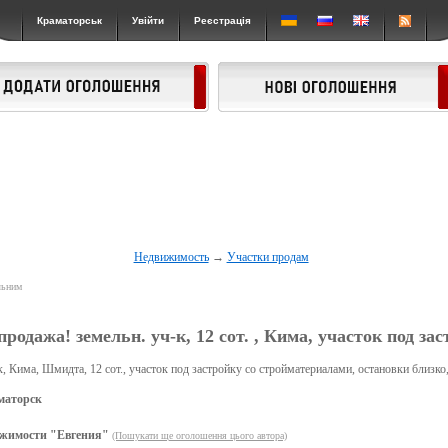
Краматорськ
Увійти
Реєстрація
Недвижимость
→
Участки продам
льним
родажа! земельн. уч-к, 12 сот. , Кима, участок под зас
к, Кима, Шмидта, 12 сот., участок под застройку со стройматериалами, остановки близко
маторск
жимости "Евгения"
(Пошукати ще оголошення цього автора)