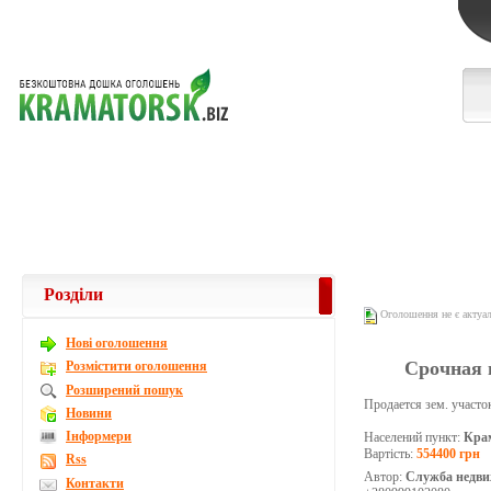
Розділи
Оголошення не є актуа
Новi оголошення
Срочная п
Розмістити оголошення
Розширений пошук
Продается зем. участо
Новини
Інформери
Населений пункт:
Кра
Вартість:
554400 грн
Rss
Автор:
Служба недви
Контакти