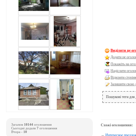
Виділити це о
Додати це оголо
Покажіть на ог
Надіслати оголо
Відкрити сторін
Залишити свою 
Пошукові теги для
Загалом
10144
оголошення
Схожі оголошення:
Сьогодні додали
7
оголошення
Вчора -
10
→
Интересное предложе