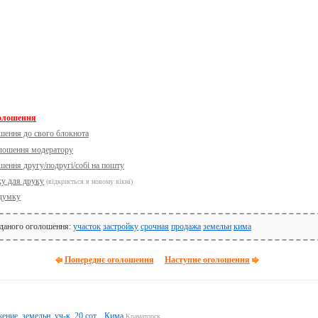
голошення
шення до свого блокнота
олошення модератору
шення другу/подругі/собі на пошту
ку для друку
(відкриється в новому вікні)
думку
 даного оголошення:
участок
застройку
срочная
продажа
земельн
кима
Попереднє оголошення
Наступне оголошення
ние. земельн. уч-к, 20 сот. , Кима
Краматорск