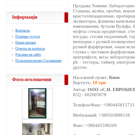
Продажа Химико Лабораторной
Стаканы, колбы, пробки, воро
кристаллизационные, пробирки
Інформація
эксикаторы, флаконы капельные
взвешивания, бутыли Вульфа, 
Контакты
муфты стекла предметные, сте
посуды, столик подъемный, го
Платные услуги
мензурки с ручкой полипропил
Наши кнопки
ручкой фарфоровая, чаши исп
Ответы на вопросы
ступка с пестиком фарфоровая
Реклама на сайте
центрифуги, весы лабораторны
Пользовательское Соглашение
ph – тестеры, таймер электро
другое.
Населений пункт:
Киев
Фото-оголошення
Вартість:
10 грн
Автор:
ООО «С.Н. ЕВРОБИ
ICQ - 602605878
Телефон/Факс: +380445815733
Мобильный: +380503888158
Факс: +380445598209