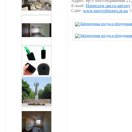
Адрес: пр-т Воссоединения 21,
E-mail:
Написати листа автору
Сайт:
www.snevrobiznes.at.ua
П