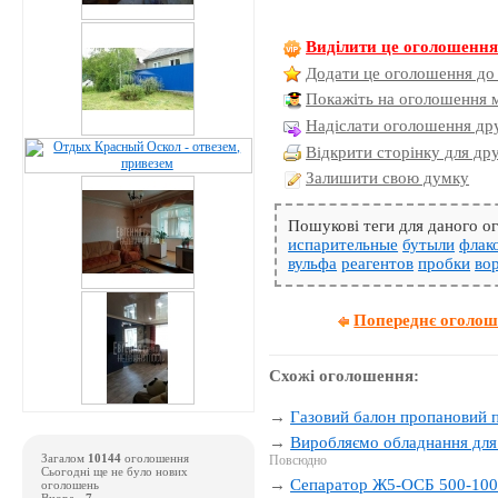
Виділити це оголошенн
Додати це оголошення до
Покажіть на оголошення 
Надіслати оголошення дру
Відкрити сторінку для др
Залишити свою думку
Пошукові теги для даного 
испарительные
бутыли
флак
вульфа
реагентов
пробки
во
Попереднє оголо
Схожі оголошення:
→
Газовий балон пропановий п
→
Виробляємо обладнання для
Загалом
10144
оголошення
Повсюдно
Сьогодні ще не було нових
→
Сепаратор Ж5-ОСБ 500-10
оголошень
Вчора -
7