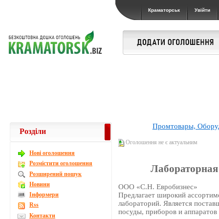
Краматорськ
Увійти
Промтовары, Обору
Розділи
Оголошення не є актуальним
Новi оголошення
Розмістити оголошення
Лабораторная 
Розширений пошук
Новини
ООО «С.Н. Евробизнес»
Інформери
Предлагает широкий ассортим
лабораторий. Является поста
Rss
посуды, приборов и аппаратов 
Контакти