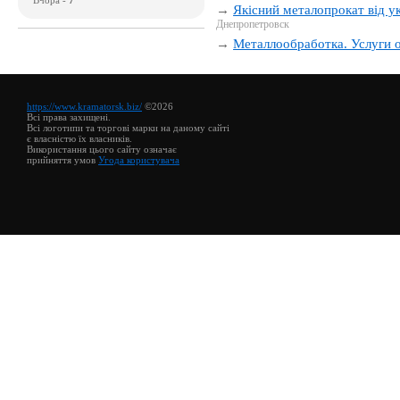
→
Якісний металопрокат від 
Днепропетровск
→
Металлообработка. Услуги
https://www.kramatorsk.biz/
©2026
Всі права захищені.
Всі логотипи та торгові марки на даному сайті
є власністю їх власників.
Використання цього сайту означає
прийняття умов
Угода користувача