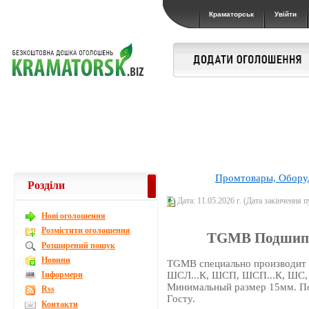
Краматорськ
Увійти
Промтовары, Обору
Розділи
Дата: 11.05.2026 г. (Дата закінчення пу
Новi оголошення
Розмістити оголошення
TGMB Подшип
Розширений пошук
Новини
TGMB специально производит
Інформери
ШСЛ...К, ШСП, ШСП...К, ШС, 
Минимальный размер 15мм. По
Rss
Госту.
Контакти