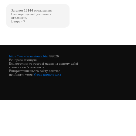
Загалом
10144
оголошення
Сьогодні ще не було нових
оголошень
Вчора -
7
https://www.kramatorsk.biz/
©2026
Всі права захищені.
Всі логотипи та торгові марки на даному сайті
є власністю їх власників.
Використання цього сайту означає
прийняття умов
Угода користувача