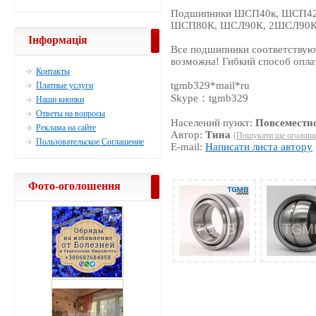
Подшипники ШСП40к, ШСП42
ШСП80К, ШСЛ90К, 2ШСЛ90К, 
Інформація
Все подшипники соответствуют
возможна! Гибкий способ опла
Контакты
tgmb329*mail*ru
Платные услуги
Skype：tgmb329
Наши кнопки
Ответы на вопросы
Населений пункт:
Повсеместн
Реклама на сайте
Автор:
Тина
(Пошукати ще оголоше
Пользовательское Соглашение
E-mail:
Написати листа автору
Фото-оголошення