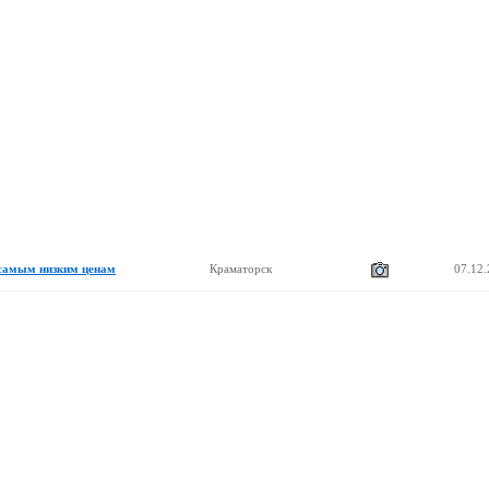
 самым низким ценам
Краматорск
07.12