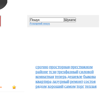
Розширений пошук
срочно
просторная
престижном
районе
тсзи
трехфазный
силовой
комнатная
теперь
дешевле
быкова
квартира
лазурный
ремонт
состоя
рядом
хороший
самом
торг
теплая
та