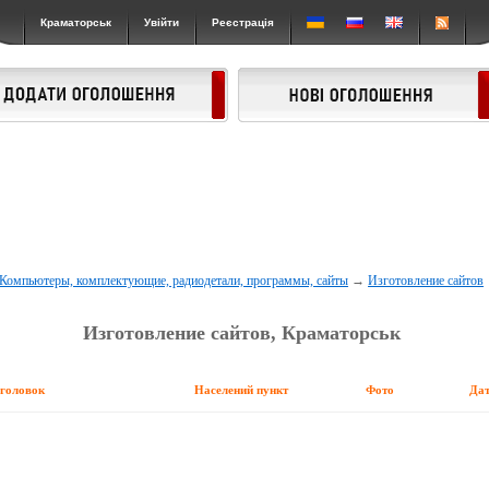
Краматорськ
Увійти
Реєстрація
Компьютеры, комплектующие, радиодетали, программы, сайты
→
Изготовление сайтов
Изготовление сайтов, Краматорськ
аголовок
Населений пункт
Фото
Да