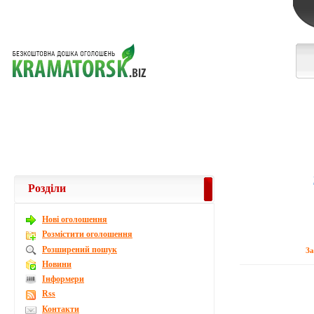
Розділи
Новi оголошення
Розмістити оголошення
Розширений пошук
З
Новини
Інформери
Rss
Контакти