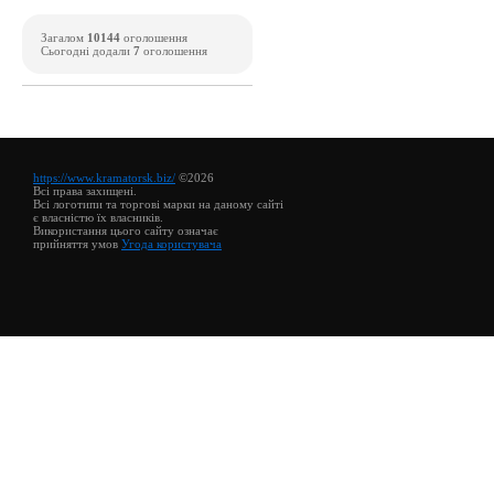
Загалом
10144
оголошення
Сьогодні додали
7
оголошення
https://www.kramatorsk.biz/
©2026
Всі права захищені.
Всі логотипи та торгові марки на даному сайті
є власністю їх власників.
Використання цього сайту означає
прийняття умов
Угода користувача