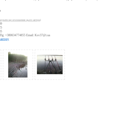
в
шукати ще оголошення цього автора)
39
25
85
Tlg: +380634774855 Email: Ksv37@i.ua
 автору