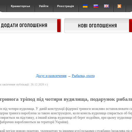
Краматорськ
Увійти
Реєстрація
Досуг и развлечения
→
Рыбалка, охота
а закінчення публікації: 26.12.2026 г.)
тринога тріпод під чотири вудилища, подарунок рибалці
и під чотири вудилища. У даній конструкції фідерної триноги можливо встановлювати с
ідерна тринога вироблена за такою конструкцією, коли комель вудилища спирається об б
спирається на підставку, а інший кінець вудилища об берег водойми, при цьому вудилище
(фабрично виробляються на території України).
який регіон новою поштою, укрпоштою та іншими кур'єрськими службами (можлива піс