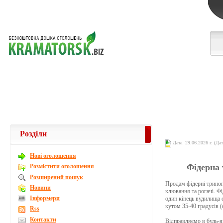
Розділи
Дата: 29.06.2026 г. (Дат
Новi оголошення
Фідерна 
Розмістити оголошення
Розширений пошук
Продам фідерні триног
Новини
клювання та рогачі. Ф
Інформери
один кінець вудилища 
кутом 35-40 градусів 
Rss
Контакти
Відправляємо в будь-