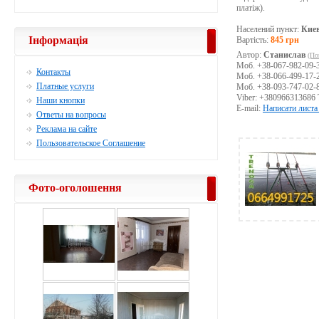
платіж).
Населений пункт:
Кие
Інформація
Вартість:
845 грн
Автор:
Станислав
(По
Моб. +38-067-982-09-
Контакты
Моб. +38-066-499-17-
Платные услуги
Моб. +38-093-747-02-
Viber: +380966313686 
Наши кнопки
E-mail:
Написати листа
Ответы на вопросы
Реклама на сайте
Пользовательское Соглашение
Фото-оголошення