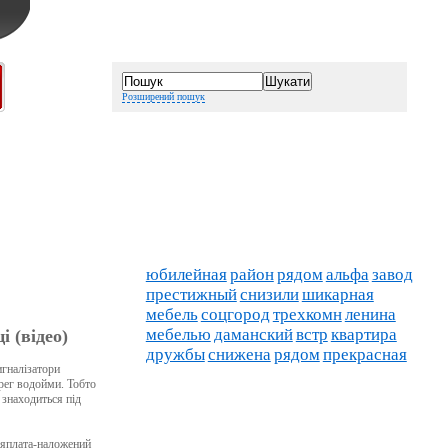
Розширений пошук
юбилейная
район
рядом
альфа
завод
престижный
снизили
шикарная
мебель
соцгород
трехкомн
ленина
мебелью
даманский
встр
квартира
 (відео)
дружбы
снижена
рядом
прекрасная
игналізатори
ерег водойми. Тобто
 знаходиться під
ляплата-наложений