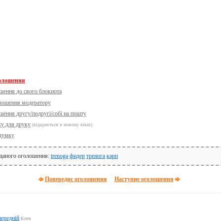
голошення
шення до свого блокнота
олошення модератору
шення другу/подругі/собі на пошту
ку для друку
(відкриється в новому вікні)
думку
 даного оголошення:
trenoga
фидер
тренога
карп
Попереднє оголошення
Наступне оголошення
передній
Киев