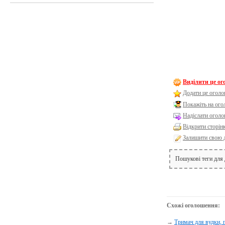
Виділити це о
Додати це оголо
Покажіть на ог
Надіслати оголо
Відкрити сторін
Залишити свою 
Пошукові теги для
Схожі оголошення:
→
Тримач для вудки, 