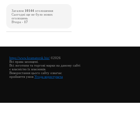
Загалом
10144
оголошення
Сьогодні ще не було нових
оголошень
Вчора -
17
https://www.kramatorsk.biz/
©2026
Всі права захищені.
Всі логотипи та торгові марки на даному сайті
є власністю їх власників.
Використання цього сайту означає
прийняття умов
Угода користувача