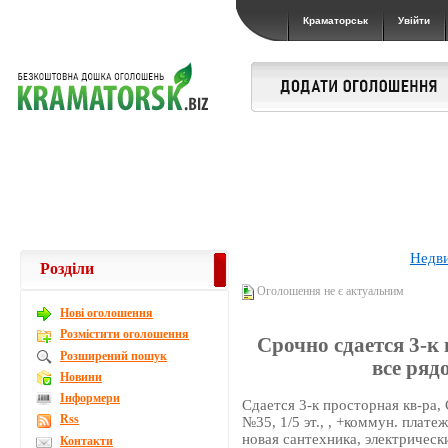
Краматорськ
Увійти
Недв
Розділи
Оголошення не є актуальним
Новi оголошення
Розмістити оголошення
Срочно сдается 3-к 
Розширений пошук
все ряд
Новини
Інформери
Сдается 3-к просторная кв-ра,
Rss
№35, 1/5 эт., , +коммун. плат
новая сантехника, электрическ
Контакти