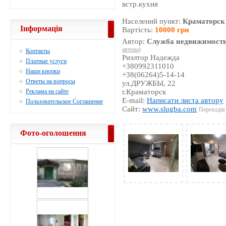
встр.кухня
Населений пункт:
Краматорск
Інформація
Вартість:
10000 грн
Автор:
Служба недвижимости
автора)
Контакты
Риэлтор Надежда
Платные услуги
+380992311010
Наши кнопки
+38(06264)5-14-14
Ответы на вопросы
ул.ДРУЖБЫ, 22
Реклама на сайте
г.Краматорск
E-mail:
Написати листа автору
Пользовательское Соглашение
Сайт:
www.slugba.com
Переходів 
Фото-оголошення