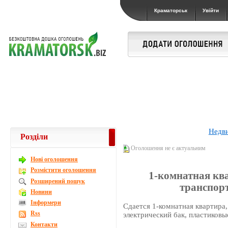
Краматорськ
Увійти
Недв
Розділи
Оголошення не є актуальним
Новi оголошення
Розмістити оголошення
1-комнатная ква
Розширений пошук
транспорт
Новини
Інформери
Сдается 1-комнатная квартира
Rss
электрический бак, пластиковы
Контакти