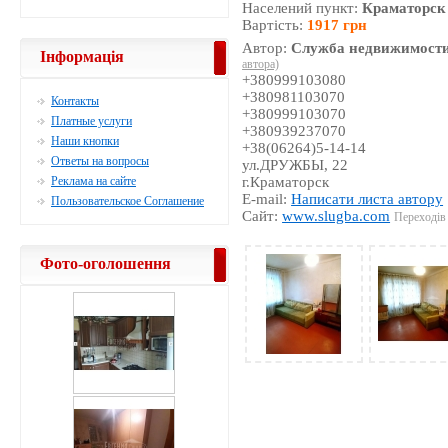
Населений пункт:
Краматорск
Вартість:
1917 грн
Автор:
Служба недвижимости
Інформація
автора)
+380999103080
+380981103070
Контакты
+380999103070
Платные услуги
+380939237070
Наши кнопки
+38(06264)5-14-14
Ответы на вопросы
ул.ДРУЖБЫ, 22
Реклама на сайте
г.Краматорск
E-mail:
Написати листа автору
Пользовательское Соглашение
Сайт:
www.slugba.com
Переходів 
Фото-оголошення