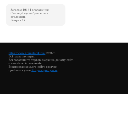
Загалом
10144
оголошення
Сьогодні ще не було нових
оголошень
Вчора -
17
https://www.kramatorsk.biz/
©2026
Всі права захищені.
Всі логотипи та торгові марки на даному сайті
є власністю їх власників.
Використання цього сайту означає
прийняття умов
Угода користувача