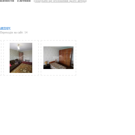
жимости "Евгения"
(Пошукати ще оголошення цього автора)
 автору
Переходів на сайт: 14