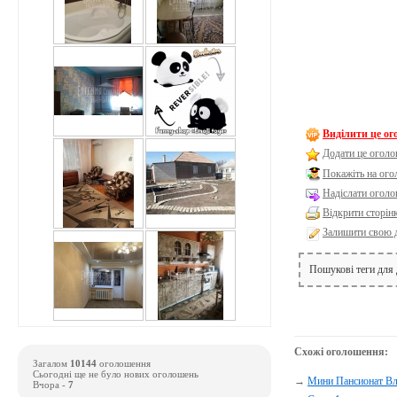
Виділити це о
Додати це оголо
Покажіть на ог
Надіслати оголо
Відкрити сторін
Залишити свою 
Пошукові теги для
Схожі оголошення:
Загалом
10144
оголошення
Сьогодні ще не було нових оголошень
→
Мини Пансионат Вл
Вчора -
7