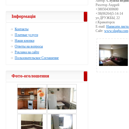
Автор:
Служба недви
Риэлтор Андрей
+380504369600
+38(06264)5-14-14
Інформація
ул.ДРУЖБЫ, 22
г.Краматорск
E-mail:
Написати листа
Контакты
Сайт:
www.slugba.com
Платные услуги
Наши кнопки
Ответы на вопросы
Реклама на сайте
Пользовательское Соглашение
Фото-оголошення