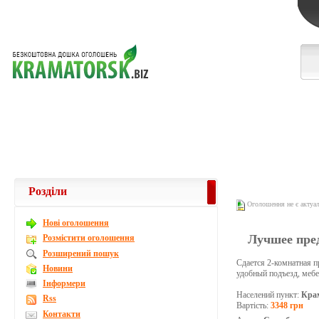
Розділи
Оголошення не є актуа
Новi оголошення
Лучшее пред
Розмістити оголошення
Розширений пошук
Сдается 2-комнатная пр
Новини
удобный подъезд, мебе
Інформери
Населений пункт:
Кра
Rss
Вартість:
3348 грн
Контакти