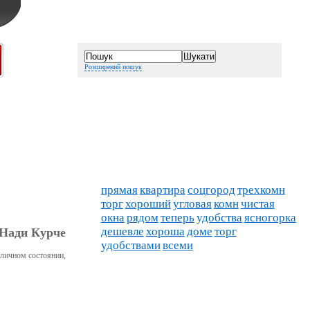
Розширений пошук
прямая
квартира
соцгород
трехкомн
торг
хороший
угловая
комн
чистая
окна
рядом
теперь
удобства
ясногорка
дешевле
хороша
доме
торг
 Нади Курче
удобствами
всеми
отличном состоянии,