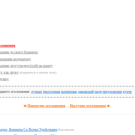
голошення
шення до свого блокнота
олошення модератору
шення другу/подругі/собі на пошту
ку для друку
(відкриється в новому вікні)
думку
 даного оголошення:
лучшее
просторная
комнатная
даманский
нади
предложение
курче
Попереднє оголошення
Наступне оголошення
адор, Комнаты Со Всеми Удобствами
Повсеместно