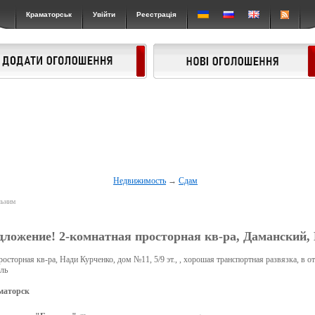
Краматорськ
Увійти
Реєстрація
Недвижимость
→
Сдам
льним
ложение! 2-комнатная просторная кв-ра, Даманский,
осторная кв-ра, Нади Курченко, дом №11, 5/9 эт., , хорошая транспортная развязка, в 
ль
маторск