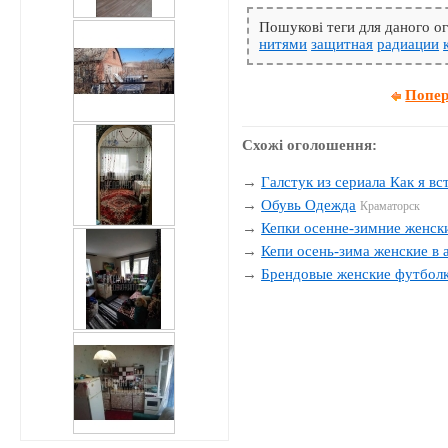
Пошукові теги для даного 
нитями
защитная
радиации
Попер
Схожі оголошення:
→
Галстук из сериала Как я в
→
Обувь Одежда
Краматорск
→
Кепки осенне-зимние женск
→
Кепи осень-зима женские в 
→
Брендовые женские футбол