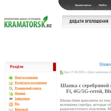
Краматорськ
Увійти
Одежда
Розділи
Дата: 27.06.2026 г. (Дата закінчення пу
Новi оголошення
Розмістити оголошення
Шапка с серебряной 
Розширений пошук
Fi, 4G/5G-сетей, B
Новини
Інформери
Шапка-бини выполнена из тек
Rss
волокнами серебра, которые о
радиочастотного излучения. М
Контакти