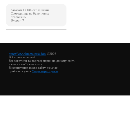
Загалом
10144
оголошення
Сьогодні ще не було нових
оголошень
Вчора -
7
https://www.kramatorsk.biz/
©2026
Всі права захищені.
Всі логотипи та торгові марки на даному сайті
є власністю їх власників.
Використання цього сайту означає
прийняття умов
Угода користувача