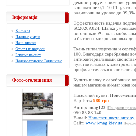
демонстрирует снижение уровн
в диапазоне 0,1–10 ГГц, что 
радиоволн на уровне до 99,9%
Інформація
Эффективность изделия подтв
SC2020A024. Шапка уменьшает
Контакты
источников РЧ-поля: мобильных
Платные услуги
и бытовых микроволновых диа
Наши кнопки
Ткань гипоаллергенна и сер
Ответы на вопросы
100. Благодаря серебряным в
Реклама на сайте
антибактериальными свойствам
Пользовательское Соглашение
чувствительных к электромагн
профилактического снижения 
Фото-оголошення
Купить шапку с серебряным во
нашем магазине ай-маг киев ю
Населений пункт:
Повсеместн
Вартість:
980 грн
Автор:
imag123
(Пошукати ще огол
050 85 88 140
E-mail:
Написати листа автору
Сайт:
www.i-mag.kiev.ua
Переході