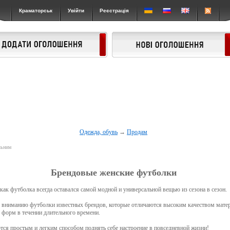
Краматорськ
Увійти
Реєстрація
Одежда, обувь
→
Продам
льним
Брендовые женские футболки
как футболка всегда оставался самой модной и универсальной вещью из сезона в сезон.
вниманию футболки известных брендов, которые отличаются высоким качеством мате
 форм в течении длительного времени.
ся простым и легким способом поднять себе настроение в повседневной жизни!