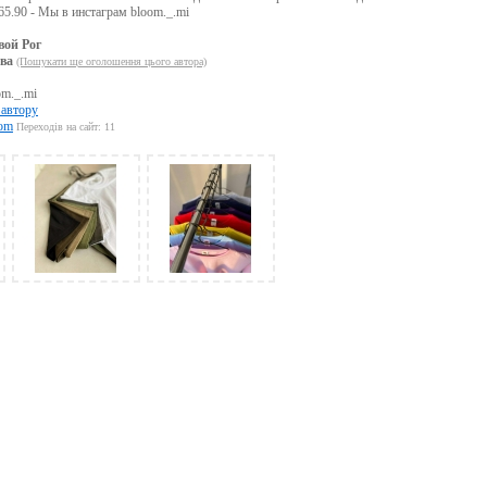
65.90 - Мы в инстаграм bloom._.mi
вой Рог
ва
(Пошукати ще оголошення цього автора)
m._.mi
 автору
com
Переходів на сайт: 11