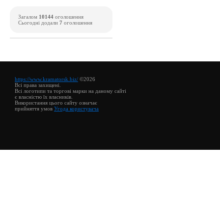
Загалом
10144
оголошення
Сьогодні додали
7
оголошення
https://www.kramatorsk.biz/
©2026
Всі права захищені.
Всі логотипи та торгові марки на даному сайті
є власністю їх власників.
Використання цього сайту означає
прийняття умов
Угода користувача