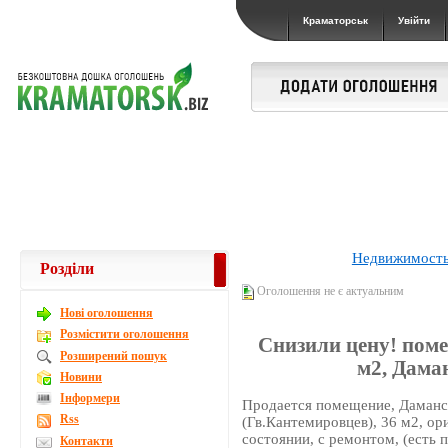
Краматорськ
Увійти
Недвижимост
Розділи
Оголошення не є актуальним
Новi оголошення
Розмістити оголошення
Снизили цену! поме
Розширений пошук
м2, Дама
Новини
Інформери
Продается помещение, Даманс
Rss
(Гв.Кантемировцев), 36 м2, о
состоянии, с ремонтом, (есть п
Контакти