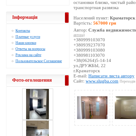
остановки близко, чистый райо
транспортная развязка
Інформація
Населений пункт:
Краматорск
Вартість:
567000 грн
Автор:
Служба недвижимости
Контакты
автора)
Платные услуги
+380999103070
Наши кнопки
+380939237070
Ответы на вопросы
+380999103080
Реклама на сайте
+380981103070
+38(06264)5-14-14
Пользовательское Соглашение
ул.ДРУЖБЫ, 22
г.Краматорск
E-mail:
Написати листа автору
Фото-оголошення
Сайт:
www.slugba.com
Переходів 