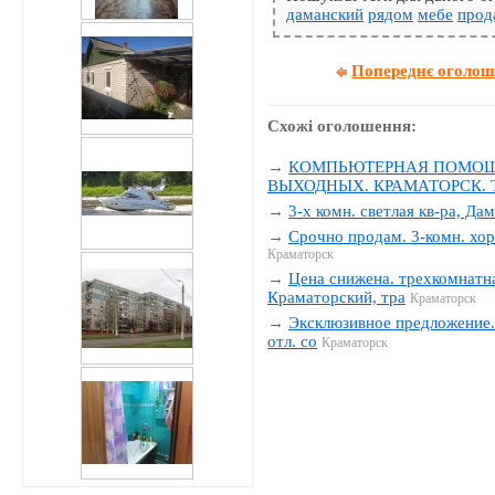
даманский
рядом
мебе
прод
Попереднє оголо
Схожі оголошення:
→
КОМПЬЮТЕРНАЯ ПОМОЩЬ
ВЫХОДНЫХ. КРАМАТОРСК. Тел
→
3-х комн. светлая кв-ра, Да
→
Срочно продам. 3-комн. хор
Краматорск
→
Цена снижена. трехкомнатна
Краматорский, тра
Краматорск
→
Эксклюзивное предложение. 
отл. со
Краматорск