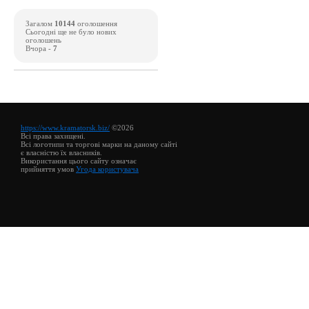
Загалом
10144
оголошення
Сьогодні ще не було нових
оголошень
Вчора -
7
https://www.kramatorsk.biz/
©2026
Всі права захищені.
Всі логотипи та торгові марки на даному сайті
є власністю їх власників.
Використання цього сайту означає
прийняття умов
Угода користувача