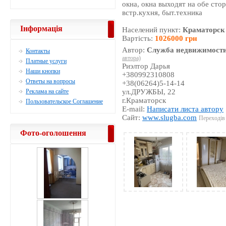
окна, окна выходят на обе сто
встр.кухня, быт.техника
Інформація
Населений пункт:
Краматорск
Вартість:
1026000 грн
Автор:
Служба недвижимости
Контакты
автора)
Платные услуги
Риэлтор Дарья
Наши кнопки
+380992310808
Ответы на вопросы
+38(06264)5-14-14
Реклама на сайте
ул.ДРУЖБЫ, 22
г.Краматорск
Пользовательское Соглашение
E-mail:
Написати листа автору
Сайт:
www.slugba.com
Переходів 
Фото-оголошення