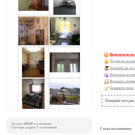
Виділити це о
Додати це оголо
Покажіть на ог
Надіслати оголо
Відкрити сторін
Залишити свою 
Пошукові теги для
Загалом
10144
оголошення
Сьогодні додали
7
оголошення
Схожі оголошення: