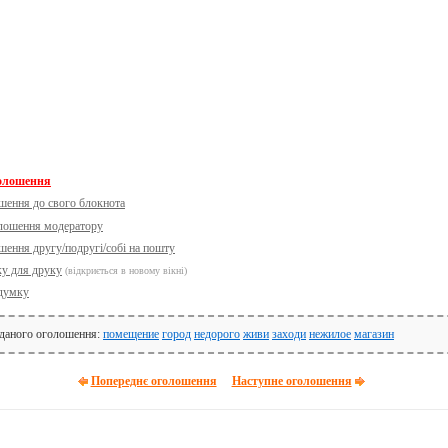
голошення
шення до свого блокнота
олошення модератору
шення другу/подругі/собі на пошту
ку для друку
(відкриється в новому вікні)
думку
 даного оголошення:
помещение
город
недорого
живи
заходи
нежилое
магазин
Попереднє оголошення
Наступне оголошення