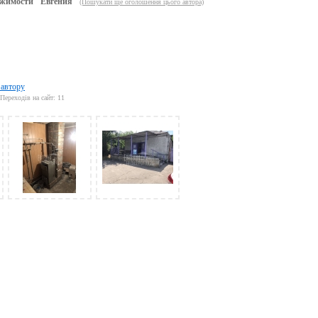
жимости "Евгения"
(Пошукати ще оголошення цього автора)
 автору
Переходів на сайт: 11