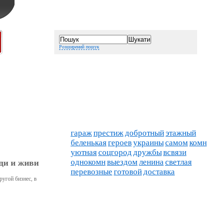
Розширений пошук
гараж
престиж
добротный
этажный
беленькая
героев
украины
самом
комн
уютная
соцгород
дружбы
всвязи
однокомн
выездом
ленина
светлая
оди и живи
перевозные
готовой
доставка
ругой бизнес, в