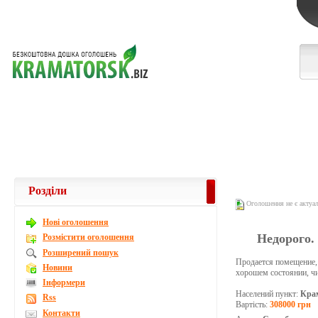
Розділи
Оголошення не є актуа
Новi оголошення
Недорого. 
Розмістити оголошення
Розширений пошук
Продается помещение, 
Новини
хорошем состоянии, чи
Інформери
Населений пункт:
Кра
Rss
Вартість:
308000 грн
Контакти