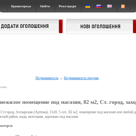
Краматорськ
Увійти
Реєстрація
Недвижимость
→
Недвижимость продам
льним
нежилое помещение под магазин, 82 м2, Ст. город, зах
Ст.город, Ахтырская (Артема), 11х9, 5 сот., 82 м2, помещение под магазин или любой д
стый район, вода, котельная, идеально под магазин
маторск