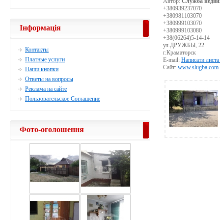
Автор:
Служба недви
+380939237070
+380981103070
+380999103070
Інформація
+380999103080
+38(06264)5-14-14
ул.ДРУЖБЫ, 22
Контакты
г.Краматорск
Платные услуги
E-mail:
Написати листа
Сайт:
www.slugba.com
Наши кнопки
Ответы на вопросы
Реклама на сайте
Пользовательское Соглашение
Фото-оголошення