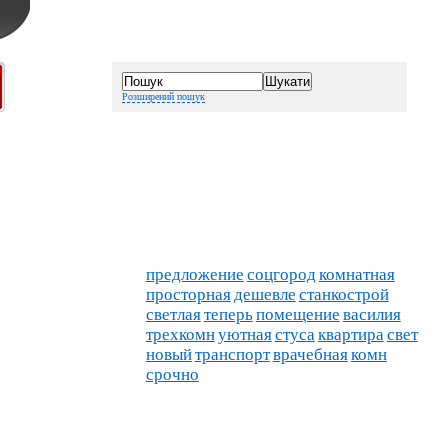
Розширений пошук
предложение
соцгород
комнатная
просторная
дешевле
станкострой
светлая
теперь
помещение
василия
трехкомн
уютная
стуса
квартира
свет
новый
транспорт
врачебная
комн
срочно