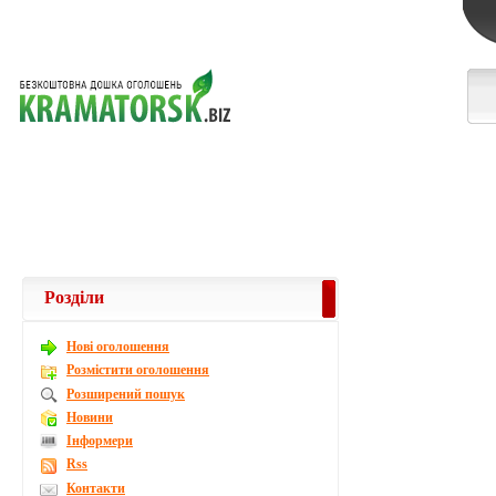
Розділи
Новi оголошення
Розмістити оголошення
Розширений пошук
Новини
Інформери
Rss
Контакти