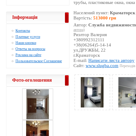
трубы, пластиковые окна, окна
Населений пункт:
Краматорск
Інформація
Вартість:
513000 грн
Автор:
Служба недвижимости
автора)
Контакты
Риэлтор Валерия
Платные услуги
+380992312111
Наши кнопки
+38(06264)5-14-14
Ответы на вопросы
ул.ДРУЖБЫ, 22
Реклама на сайте
г.Краматорск
E-mail:
Написати листа автору
Пользовательское Соглашение
Сайт:
www.slugba.com
Переходів 
Фото-оголошення