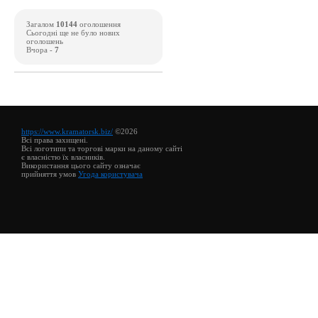
Загалом
10144
оголошення
Сьогодні ще не було нових
оголошень
Вчора -
7
https://www.kramatorsk.biz/
©2026
Всі права захищені.
Всі логотипи та торгові марки на даному сайті
є власністю їх власників.
Використання цього сайту означає
прийняття умов
Угода користувача