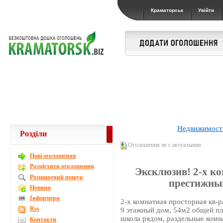
Краматорськ
Увійти
Недвижимост
Розділи
Оголошення не є актуальним
Новi оголошення
Розмістити оголошення
Эксклюзив! 2-х ко
Розширений пошук
престижный
Новини
Інформери
2-х комнатная просторная кв-р
Rss
9 этажный дом, 54м2 общей пл
школа рядом, раздельные комна
Контакти