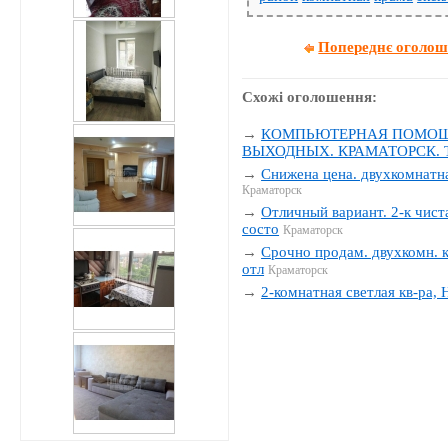
Попереднє оголо
Схожі оголошення:
→
КОМПЬЮТЕРНАЯ ПОМОЩЬ
ВЫХОДНЫХ. КРАМАТОРСК. Тел
→
Снижена цена. двухкомнатна
Краматорск
→
Отличный вариант. 2-к чиста
состо
Краматорск
→
Срочно продам. двухкомн. к
отл
Краматорск
→
2-комнатная светлая кв-ра,