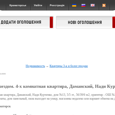
Краматорськ
Увійти
Реєстрація
Недвижимость
→
Квартиры 3-к и более продам
льним
ыездом. 4-х комнатная квартира, Даманский, Нади Кур
ая квартира, Даманский, Нади Курченко, дом №13, 5/5 эт., 56/39/6 м2, ориентир - ОШ №3
наты, дом панельный, окна выходят на улицу, магазины недалеко или вариант обмена на 
маторск