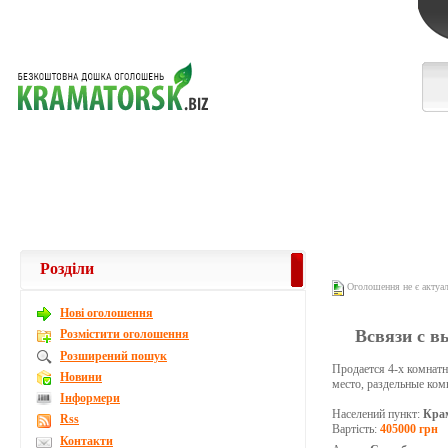
Розділи
Оголошення не є актуа
Новi оголошення
Всвязи с в
Розмістити оголошення
Розширений пошук
Продается 4-х комнатн
Новини
место, раздельные ком
Інформери
Населений пункт:
Кра
Rss
Вартість:
405000 грн
Контакти