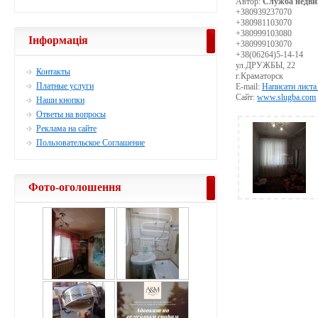
Автор:
Служба недви
+380939237070
+380981103070
+380999103080
Інформація
+380999103070
+38(06264)5-14-14
ул.ДРУЖБЫ, 22
Контакты
г.Краматорск
Платные услуги
E-mail:
Написати листа
Сайт:
www.slugba.com
Наши кнопки
Ответы на вопросы
Реклама на сайте
Пользовательское Соглашение
Фото-оголошення