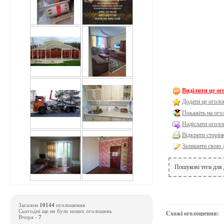
Виділити це о
Додати це оголо
Покажіть на ог
Надіслати оголо
Відкрити сторін
Залишити свою 
Пошукові теги для
Загалом
10144
оголошення
Сьогодні ще не було нових оголошень
Схожі оголошення:
Вчора -
7