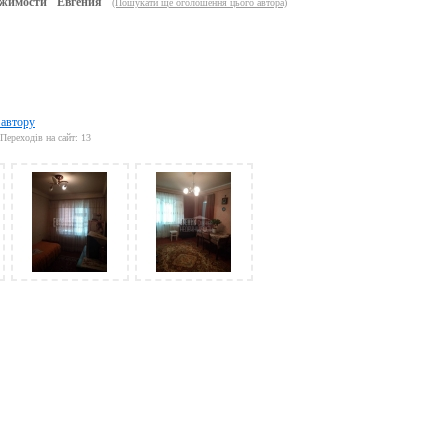
жимости "Евгения"
(Пошукати ще оголошення цього автора)
 автору
Переходів на сайт: 13