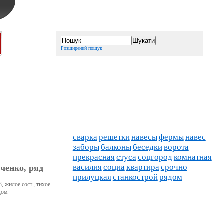
Розширений пошук
сварка
решетки
навесы
фермы
навес
заборы
балконы
беседки
ворота
прекрасная
стуса
соцгород
комнатная
василия
социа
квартира
срочно
ченко, ряд
прилуцкая
станкострой
рядом
, жилое сост., тихое
дом