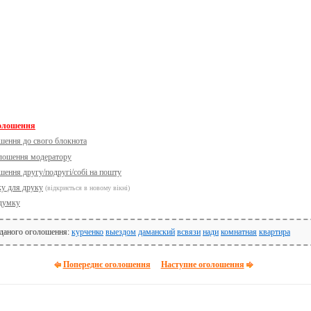
голошення
шення до свого блокнота
олошення модератору
шення другу/подругі/собі на пошту
ку для друку
(відкриється в новому вікні)
думку
 даного оголошення:
курченко
выездом
даманский
всвязи
нади
комнатная
квартира
Попереднє оголошення
Наступне оголошення