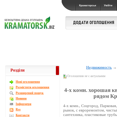
Краматорськ
Увійти
Недвижимость
Розділи
Оголошення не є актуальним
Новi оголошення
Розмістити оголошення
4-х комн. хорошая к
Розширений пошук
рядом К
Новини
Інформери
4-х комн., Соцгород, Парковая,
Rss
рынок, с евроремонтом, чисты
сантехника, пластиковые трубы
Контакти