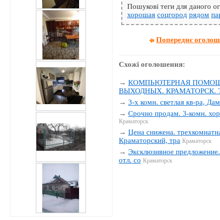
Пошукові теги для даного 
хорошая
соцгород
рядом
па
Попереднє оголо
Схожі оголошення:
→
КОМПЬЮТЕРНАЯ ПОМОЩЬ
ВЫХОДНЫХ. КРАМАТОРСК. Тел
→
3-х комн. светлая кв-ра, Да
→
Срочно продам. 3-комн. хор
Краматорск
→
Цена снижена. трехкомнатна
Краматорский, тра
Краматорск
→
Эксклюзивное предложение. 
отл. со
Краматорск