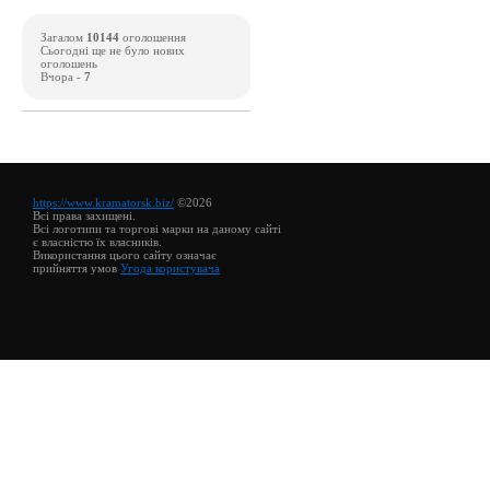
Загалом
10144
оголошення
Сьогодні ще не було нових
оголошень
Вчора -
7
https://www.kramatorsk.biz/
©2026
Всі права захищені.
Всі логотипи та торгові марки на даному сайті
є власністю їх власників.
Використання цього сайту означає
прийняття умов
Угода користувача