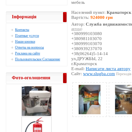
мебель
Населений пункт:
Краматорск
Інформація
Вартість:
924000 грн
Автор:
Служба недвижимости
автора)
Контакты
+380999103080
Платные услуги
+380981103070
Наши кнопки
+380999103070
Ответы на вопросы
+380939237070
Реклама на сайте
+38(06264)5-14-14
ул.ДРУЖБЫ, 22
Пользовательское Соглашение
г.Краматорск
E-mail:
Написати листа автору
Сайт:
www.slugba.com
Переходів 
Фото-оголошення