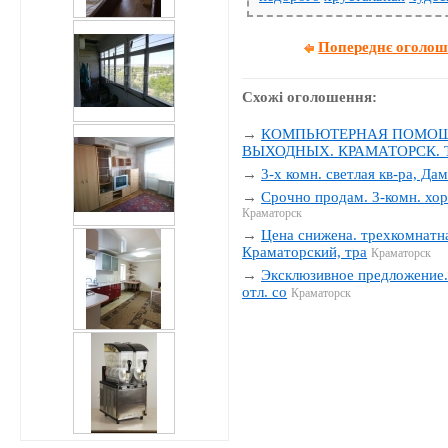
Попереднє оголо
Схожі оголошення:
→
КОМПЬЮТЕРНАЯ ПОМОЩЬ
ВЫХОДНЫХ. КРАМАТОРСК. Тел
→
3-х комн. светлая кв-ра, Да
→
Срочно продам. 3-комн. хор
Краматорск
→
Цена снижена. трехкомнатна
Краматорский, тра
Краматорск
→
Эксклюзивное предложение. 
отл. со
Краматорск