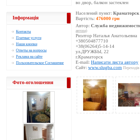
во двор, балкон застеклен
Населений пункт:
Краматорск
Інформація
Вартість:
476000 грн
Автор:
Служба недвижимости
автора)
Контакты
Риэлтор Наталья Анатольевна
Платные услуги
+380504877710
Наши кнопки
+38(06264)5-14-14
Ответы на вопросы
ул.ДРУЖБЫ, 22
Реклама на сайте
г.Краматорск
E-mail:
Написати листа автору
Пользовательское Соглашение
Сайт:
www.slugba.com
Переходів 
Фото-оголошення