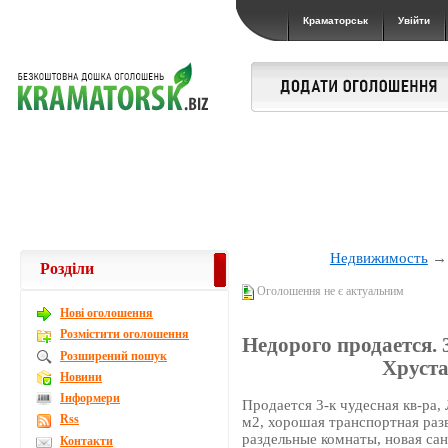
Краматорськ
Увійти
Недвижимость
Розділи
Оголошення не є актуальним
Новi оголошення
Розмістити оголошення
Недорого продается. 
Розширений пошук
Хруста
Новини
Інформери
Продается 3-к чудесная кв-ра,
Rss
м2, хорошая транспортная разв
раздельные комнаты, новая сан
Контакти