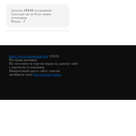
Загалом
10144
оголошення
Сьогодні ще не було нових
оголошень
Вчора -
7
https://www.kramatorsk.biz/
©2026
Всі права захищені.
Всі логотипи та торгові марки на даному сайті
є власністю їх власників.
Використання цього сайту означає
прийняття умов
Угода користувача