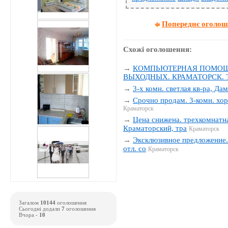
Попереднє оголо
Схожі оголошення:
→
КОМПЬЮТЕРНАЯ ПОМОЩЬ
ВЫХОДНЫХ. КРАМАТОРСК. Тел
→
3-х комн. светлая кв-ра, Да
→
Срочно продам. 3-комн. хор
Краматорск
→
Цена снижена. трехкомнатна
Краматорский, тра
Краматорск
→
Эксклюзивное предложение. 
отл. со
Краматорск
Загалом
10144
оголошення
Сьогодні додали
7
оголошення
Вчора -
10