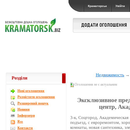
Краматорськ
Увійти
Недвижимость
Розділи
Оголошення не є актуальним
Новi оголошення
Розмістити оголошення
Эксклюзивное пред
Розширений пошук
центр, Ак
Новини
Інформери
3-к, Соцгород, Академическая 
Rss
подъезд, с евроремонтом, хор
комнаты, новая сантехника, эл
Контакти