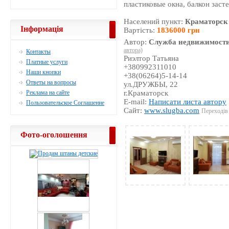
пластиковые окна, балкон засте
Населений пункт:
Краматорск
Інформація
Вартість:
1836000 грн
Автор:
Служба недвижимости
автора)
Контакты
Риэлтор Татьяна
Платные услуги
+380992311010
Наши кнопки
+38(06264)5-14-14
Ответы на вопросы
ул.ДРУЖБЫ, 22
Реклама на сайте
г.Краматорск
E-mail:
Написати листа автору
Пользовательское Соглашение
Сайт:
www.slugba.com
Переходів 
Фото-оголошення