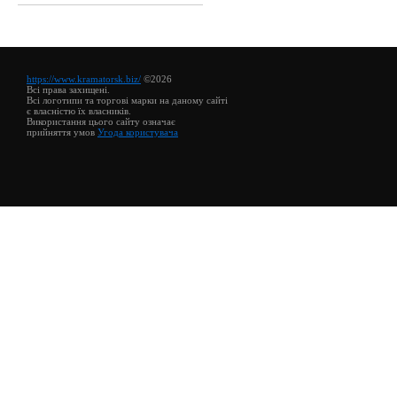
https://www.kramatorsk.biz/
©2026
Всі права захищені.
Всі логотипи та торгові марки на даному сайті
є власністю їх власників.
Використання цього сайту означає
прийняття умов
Угода користувача