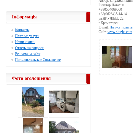
Автор:
Служба недви
Риэлтор Наталья
+380504069600
+38(06264)5-14-14
Інформація
ул.ДРУЖБЫ, 22
г.Краматорск
E-mail:
Написати листа
Контакты
Сайт:
www.slugba.com
Платные услуги
Наши кнопки
Ответы на вопросы
Реклама на сайте
Пользовательское Соглашение
Фото-оголошення