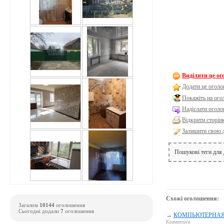
Виділити це о
Додати це оголо
Покажіть на ог
Надіслати оголо
Відкрити сторін
Залишити свою 
Пошукові теги для
Схожі оголошення:
Загалом
10144
оголошення
Сьогодні додали
7
оголошення
→
КОМПЬЮТЕРНАЯ П
Краматорск