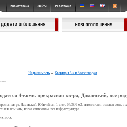
Краматорськ
Увійти
Реєстрація
Недвижимость
→
Квартиры 3-к и более продам
льним
одается 4-комн. прекрасная кв-ра, Даманский, все ряд
расная кв-ра, Даманский, Юбилейная, 1 этаж, 64/38/6 м2, автон.отопл., зеленая зона, в
ельные комнаты, новая сантехника, вся инфраструктура
маторск