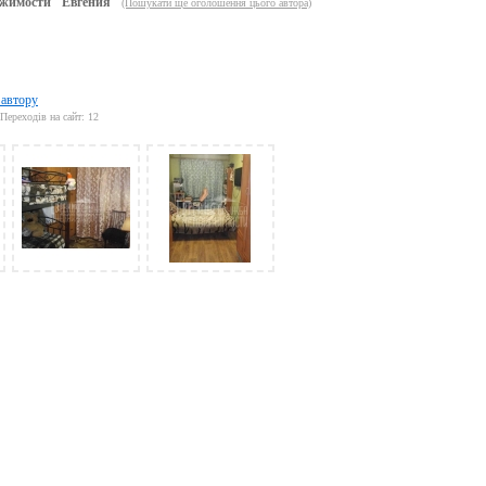
жимости "Евгения"
(Пошукати ще оголошення цього автора)
 автору
Переходів на сайт: 12