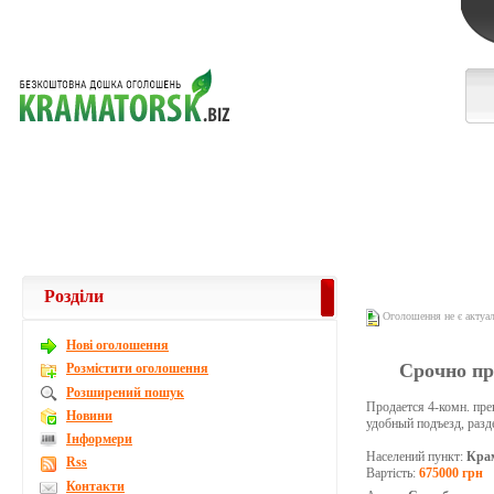
Розділи
Оголошення не є актуа
Новi оголошення
Срочно пр
Розмістити оголошення
Розширений пошук
Продается 4-комн. прек
Новини
удобный подъезд, разд
Інформери
Населений пункт:
Кра
Rss
Вартість:
675000 грн
Контакти