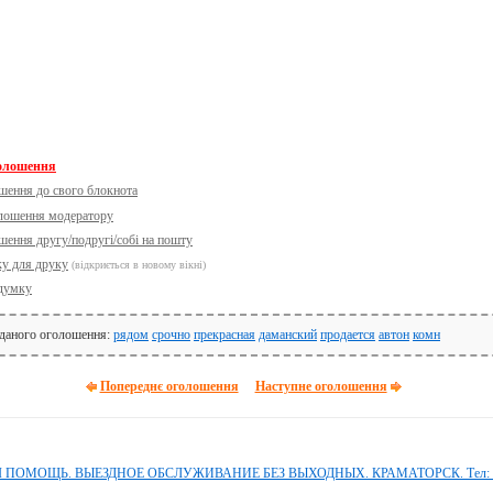
голошення
шення до свого блокнота
олошення модератору
шення другу/подругі/собі на пошту
ку для друку
(відкриється в новому вікні)
думку
 даного оголошення:
рядом
срочно
прекрасная
даманский
продается
автон
комн
Попереднє оголошення
Наступне оголошення
ОМОЩЬ. ВЫЕЗДНОЕ ОБСЛУЖИВАНИЕ БЕЗ ВЫХОДНЫХ. КРАМАТОРСК. Тел: 09