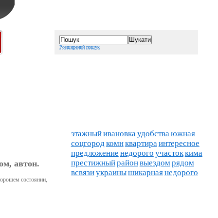
Розширений пошук
этажный
ивановка
удобства
южная
соцгород
комн
квартира
интересное
предложение
недорого
участок
кима
престижный
район
выездом
рядом
ом, автон.
всвязи
украины
шикарная
недорого
 хорошем состоянии,