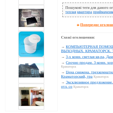
Пошукові теги для даного 
теплая
квартира
приймаченк
Попереднє оголо
Схожі оголошення:
→
КОМПЬЮТЕРНАЯ ПОМОЩЬ
ВЫХОДНЫХ. КРАМАТОРСК. Тел
→
3-х комн. светлая кв-ра, Да
→
Срочно продам. 3-комн. хор
Краматорск
→
Цена снижена. трехкомнатна
Краматорский, тра
Краматорск
→
Эксклюзивное предложение. 
отл. со
Краматорск