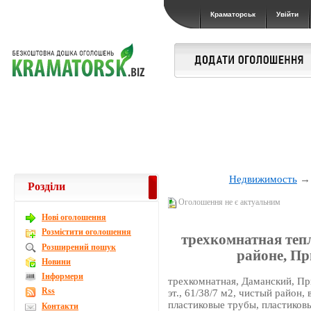
Краматорськ
Увійти
Недвижимость
Розділи
Оголошення не є актуальним
Новi оголошення
Розмістити оголошення
трехкомнатная теп
Розширений пошук
районе, П
Новини
Інформери
трехкомнатная, Даманский, Пр
Rss
эт., 61/38/7 м2, чистый район,
пластиковые трубы, пластиковы
Контакти