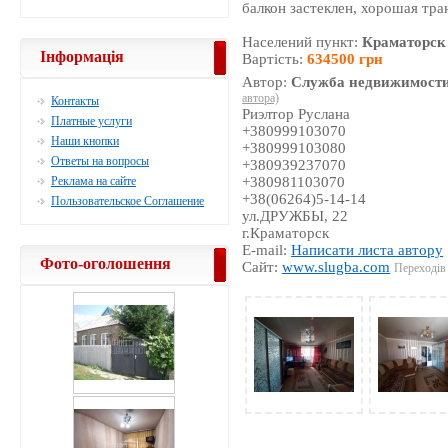
балкон застеклен, хорошая тра
Населений пункт:
Краматорск
Інформація
Вартість:
634500 грн
Автор:
Служба недвижимости
автора)
Контакты
Риэлтор Руслана
Платные услуги
+380999103070
Наши кнопки
+380999103080
Ответы на вопросы
+380939237070
Реклама на сайте
+380981103070
+38(06264)5-14-14
Пользовательское Соглашение
ул.ДРУЖБЫ, 22
г.Краматорск
E-mail:
Написати листа автору
Фото-оголошення
Сайт:
www.slugba.com
Переходів 