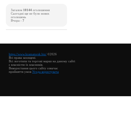
Загалом
10144
оголошення
Сьогодні ще не було нових
оголошень
Вчора -
7
https://www.kramatorsk.biz/
©2026
Всі права захищені.
Всі логотипи та торгові марки на даному сайті
є власністю їх власників.
Використання цього сайту означає
прийняття умов
Угода користувача