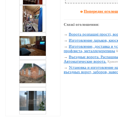
Попереднє оголо
Схожі оголошення:
→
Ворота розпашні прості, вор
→
Изготовление ларьков, киос
→
Изготовление, доставка и у
профлиста, металлочерепицы
К
→
Въездные ворота. Распашны
Автоматические ворота.
Крамат
→
Установка и изготовление н
въездных ворот, заборов, наве