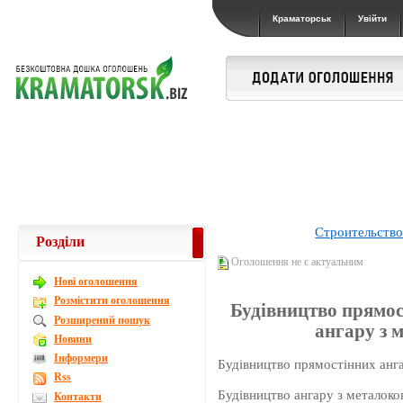
Краматорськ
Увійти
Строительство
Розділи
Оголошення не є актуальним
Новi оголошення
Розмістити оголошення
Будівництво прямос
Розширений пошук
ангару з 
Новини
Інформери
Будівництво прямостінних анга
Rss
Будівництво ангару з металоко
Контакти