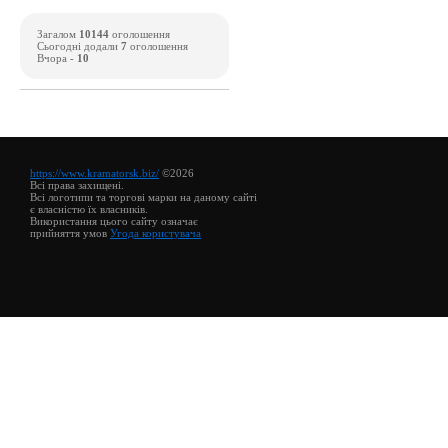
Загалом
10144
оголошення
Сьогодні додали
7
оголошення
Вчора -
10
https://www.kramatorsk.biz/
©2026
Всі права захищені.
Всі логотипи та торгові марки на даному сайті
є власністю їх власників.
Використання цього сайту означає
прийняття умов
Угода користувача