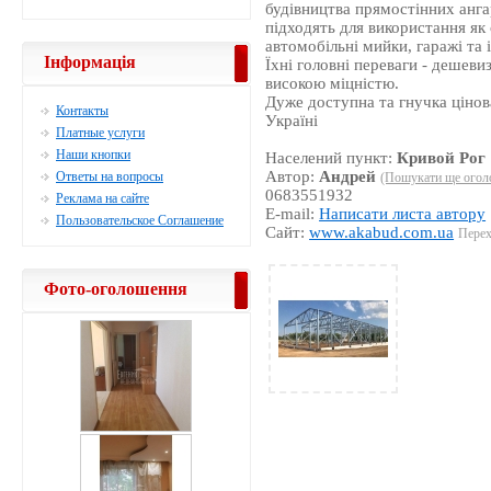
будівництва прямостінних ангар
підходять для використання як 
автомобільні мийки, гаражі та 
Інформація
Їхні головні переваги - дешеви
високою міцністю.
Дуже доступна та гнучка цінова
Контакты
Україні
Платные услуги
Наши кнопки
Населений пункт:
Кривой Рог
Автор:
Андрей
Ответы на вопросы
(Пошукати ще огол
0683551932
Реклама на сайте
E-mail:
Написати листа автору
Пользовательское Соглашение
Сайт:
www.akabud.com.ua
Перех
Фото-оголошення