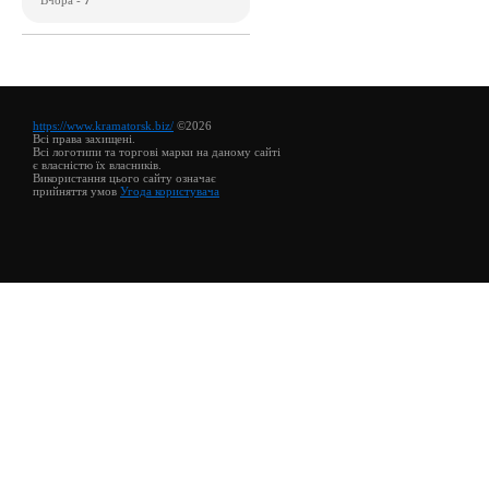
https://www.kramatorsk.biz/
©2026
Всі права захищені.
Всі логотипи та торгові марки на даному сайті
є власністю їх власників.
Використання цього сайту означає
прийняття умов
Угода користувача