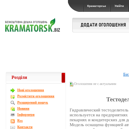
Краматорськ
Увійти
Би
Розділи
Оголошення не є актуальним
Новi оголошення
Розмістити оголошення
Тестоде
Розширений пошук
Новини
Гидравлический тестоделитель
Інформери
используется на предприятиях 
пекарнях и кондитерских для д
Rss
Модель оснащена функцией ав
Контакти