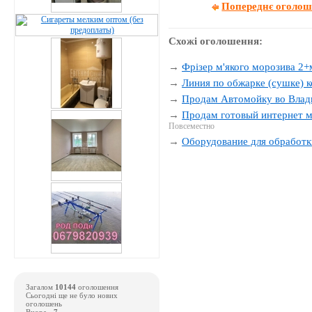
Попереднє оголо
Схожі оголошення:
→
Фрізер м'якого морозива 2+
→
Линия по обжарке (сушке) к
→
Продам Автомойку во Влад
→
Продам готовый интернет м
Повсеместно
→
Оборудование для обработк
Загалом
10144
оголошення
Сьогодні ще не було нових
оголошень
Вчора -
7