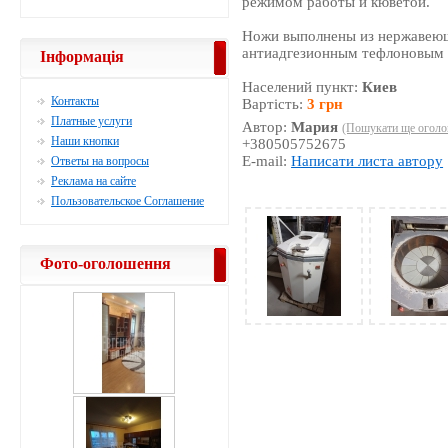
режимом работы и кюветой.
Ножи выполнены из нержавеющ
антиадгезионным тефлоновым
Інформація
Населений пункт:
Киев
Контакты
Вартість:
3 грн
Платные услуги
Автор:
Мария
(Пошукати ще оголо
Наши кнопки
+380505752675
E-mail:
Написати листа автору
Ответы на вопросы
Реклама на сайте
Пользовательское Соглашение
Фото-оголошення