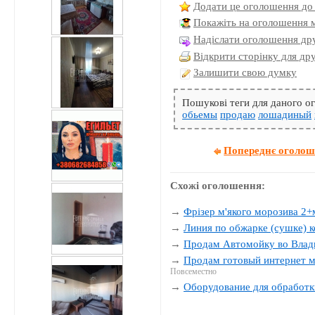
Додати це оголошення до
Покажіть на оголошення 
Надіслати оголошення дру
Відкрити сторінку для др
Залишити свою думку
Пошукові теги для даного 
обьемы
продаю
лошадиный
Попереднє оголо
Схожі оголошення:
→
Фрізер м'якого морозива 2+
→
Линия по обжарке (сушке) к
→
Продам Автомойку во Влад
→
Продам готовый интернет м
Повсеместно
→
Оборудование для обработк