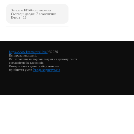
Загалом
10144
оголошення
Сьогодні додали
7
оголошення
Вчора -
10
https://www.kramatorsk.biz/
©2026
Всі права захищені.
Всі логотипи та торгові марки на даному сайті
є власністю їх власників.
Використання цього сайту означає
прийняття умов
Угода користувача