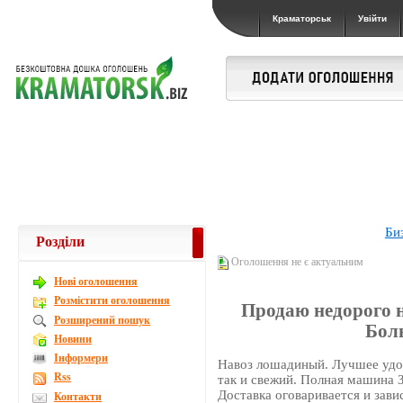
Краматорськ
Увійти
Би
Розділи
Оголошення не є актуальним
Новi оголошення
Розмістити оголошення
Продаю недорого 
Розширений пошук
Бол
Новини
Інформери
Навоз лошадиный. Лучшее удо
Rss
так и свежий. Полная машина З
Доставка оговаривается и зави
Контакти