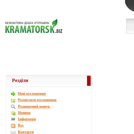
Розділи
Новi оголошення
Розмістити оголошення
Розширений пошук
Новини
Інформери
Rss
Контакти