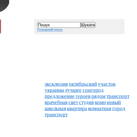
Розширений пошук
эксклюзив
октябрьский
участок
украины
лучшее
соцгород
предложение
героев
рядом
транспорт
врачебная
свет
студия
комн
новый
школьная
квартира
комнатная
город
транспорт