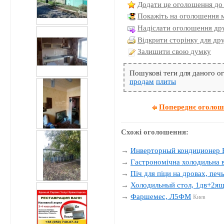
Додати це оголошення до
Покажіть на оголошення 
Надіслати оголошення дру
Відкрити сторінку для др
Залишити свою думку
Пошукові теги для даного 
продам
плиты
Попереднє оголо
Схожі оголошення:
→
Инверторный кондиционер
→
Гастрономічна холодильна 
→
Піч для піци на дровах, печ
→
Холодильный стол, 1дв+2ящ
→
Фаршемес, Л5ФМ
Киев