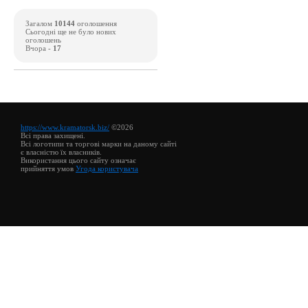
Загалом
10144
оголошення
Сьогодні ще не було нових
оголошень
Вчора -
17
https://www.kramatorsk.biz/
©2026
Всі права захищені.
Всі логотипи та торгові марки на даному сайті
є власністю їх власників.
Використання цього сайту означає
прийняття умов
Угода користувача