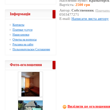
Населений пункт:
Краматорск
Вартість:
2500 грн
Автор:
Собственник
(Пошукати 
Інформація
0503477271
E-mail:
Написати листа автору
Контакты
Платные услуги
Наши кнопки
Ответы на вопросы
Реклама на сайте
Пользовательское Соглашение
Фото-оголошення
Виділити це оголошенн