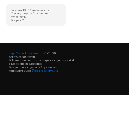
Загалом
10144
оголошення
Сьогодні ще не було нових
оголошень
Вчора -
7
https://www.kramatorsk.biz/
©2026
Всі права захищені.
Всі логотипи та торгові марки на даному сайті
є власністю їх власників.
Використання цього сайту означає
прийняття умов
Угода користувача