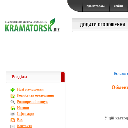
Краматорськ
Увійти
Бытовая 
Розділи
Обмен
Новi оголошення
Розмістити оголошення
Розширений пошук
Новини
Інформери
У цій катего
Rss
Контакти