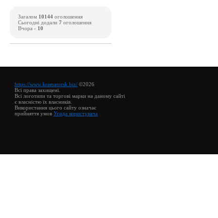
Загалом
10144
оголошення
Сьогодні додали
7
оголошення
Вчора -
10
https://www.kramatorsk.biz/
©2026
Всі права захищені.
Всі логотипи та торгові марки на даному сайті
є власністю їх власників.
Використання цього сайту означає
прийняття умов
Угода користувача