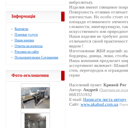
вибролитья).
Изделия имеют глянцевое покр
Поверхность отливки отличает
Інформація
плотностью. Но особо стоит от
площади отливаемого элемент
сложности, имитирующую, так
Контакты
искусственного или природног
Платные услуги
Наши изделия не требуют допо
Наши кнопки
отличаются своей практичнос
видом !
Ответы на вопросы
Изготовление ЖБИ изделий: шл
Реклама на сайте
бордюры, днища, люки, столбы
Пользовательское Соглашение
Наша компания предлагает ши
ассортимент включает: Шлакоб
стен, перегородок и ограждени
Фото-оголошення
герме
Населений пункт:
Кривой Рог
Автор:
Андрей
(Пошукати ще огол
0683551932
E-mail:
Написати листа автору
Сайт:
www.akabud.com.ua
Перех