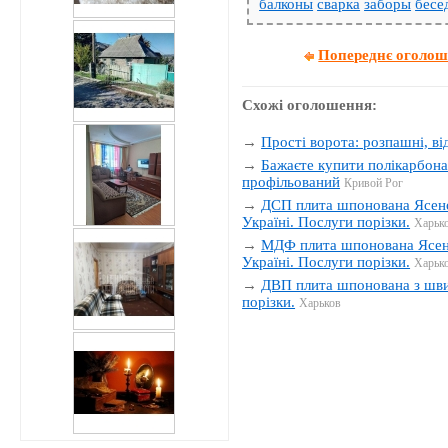
балконы
сварка
заборы
бесе
Попереднє оголо
Схожі оголошення:
→
Прості ворота: розпашні, від
→
Бажаєте купити полікарбона
профільований
Кривой Рог
→
ДСП плита шпонована Ясен
Україні. Послуги порізки.
Харьк
→
МДФ плита шпонована Ясен
Україні. Послуги порізки.
Харьк
→
ДВП плита шпонована з шви
порізки.
Харьков