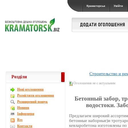
Краматорськ
Увійти
Строительство и ре
Розділи
Оголошення не є актуальним
Новi оголошення
Розмістити оголошення
Бетонный забор, т
Розширений пошук
водостоки. За
Новини
Інформери
Предлагаем широкий ассортим
Rss
бетонные наборные)и тротуарн
кевларобетона изготовлены п
Контакти