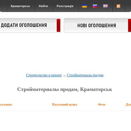
Краматорськ
Увійти
Реєстрація
Строительство и ремонт
→
Стройматериалы продам
Стройматериалы продам, Краматорськ
аголовок
Населений пункт
Фото
Да