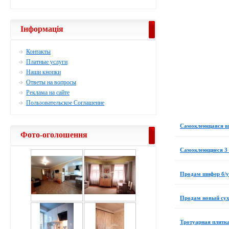
Інформація
Контакты
Платные услуги
Наши кнопки
Ответы на вопросы
Реклама на сайте
Пользовательское Соглашение
Самоклеющаяся ви
Фото-оголошення
Самоклеющиеся 3 
Продам шифер б/у
Продам новый сухо
Тротуарная плитк