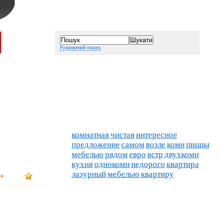
Розширений пошук
комнатная
чистая
интересное
предложение
самом
возле
комн
пиццы
мебелью
рядом
евро
встр
двухкомн
кухня
однокомн
недорого
квартира
лазурный
мебелью
квартиру
та