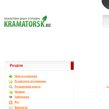
Розділи
Новi оголошення
Розмістити оголошення
Розширений пошук
З
Новини
Інформери
Rss
Контакти