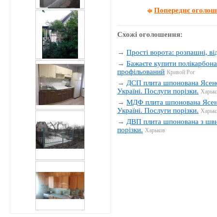
Попереднє оголо
Схожі оголошення:
→
Прості ворота: розпашні, від
→
Бажаєте купити полікарбона
профільований
Кривой Рог
→
ДСП плита шпонована Ясен
Україні. Послуги порізки.
Харьк
→
МДФ плита шпонована Ясен
Україні. Послуги порізки.
Харьк
→
ДВП плита шпонована з шви
порізки.
Харьков