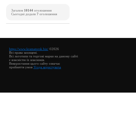
Загалом
10144
оголошення
Сьогодні додали
7
оголошення
https://www.kramatorsk.biz/
©2026
Всі права захищені.
Всі логотипи та торгові марки на даному сайті
є власністю їх власників.
Використання цього сайту означає
прийняття умов
Угода користувача