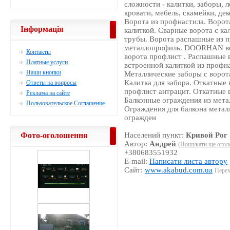
сложности - калитки, заборы, 
кровати, мебель, скамейки, де
Ворота из профнастила. Воро
Інформація
калиткой. Сварные ворота с к
трубы. Ворота распашные из п
металлопрофиль. DOORHAN вор
Контакты
ворота профлист . Распашные 
Платные услуги
встроенной калиткой из профн
Наши кнопки
Металлические заборы с ворот
Калитка для забора. Откатные
Ответы на вопросы
профлист антрацит. Откатные 
Реклама на сайте
Балконные ограждения из метал
Пользовательское Соглашение
Ограждения для балкона метал
огражден
Фото-оголошення
Населений пункт:
Кривой Рог
Автор:
Андрей
(Пошукати ще огол
+380683551932
E-mail:
Написати листа автору
Сайт:
www.akabud.com.ua
Перех