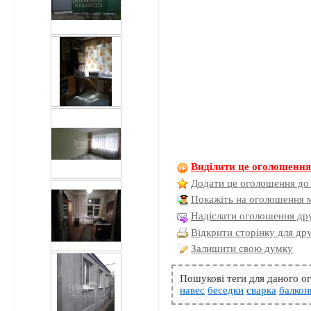
Виділити це оголошенн
Додати це оголошення до
Покажіть на оголошення 
Надіслати оголошення дру
Відкрити сторінку для др
Залишити свою думку
Пошукові теги для даного 
навес
беседки
сварка
балко