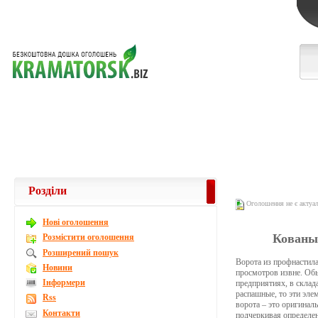
Розділи
Оголошення не є актуа
Новi оголошення
Кованы
Розмістити оголошення
Розширений пошук
Ворота из профнастила
Новини
просмотров извне. Обы
Інформери
предприятиях, в склад
распашные, то эти эле
Rss
ворота – это оригинал
Контакти
подчеркивая определе