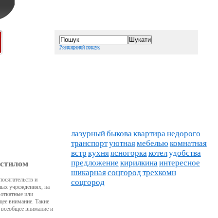
Розширений пошук
лазурный
быкова
квартира
недорого
транспорт
уютная
мебелью
комнатная
встр
кухня
ясногорка
котел
удобства
предложение
кирилкина
интересное
астилом
шикарная
соцгород
трехкомн
посягательств и
соцгород
ных учреждениях, на
 откатные или
щее внимание. Такие
у всеобщее внимание и