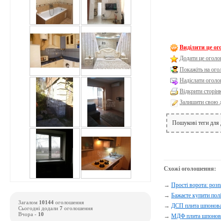
Виділити це о
Додати це оголо
Покажіть на ог
Надіслати оголо
Відкрити сторін
Залишити свою 
Пошукові теги для
Схожі оголошення:
→
Прості ворота: розпа
→
Бажаєте купити пол
Загалом
10144
оголошення
→
ДСП плита шпонован
Сьогодні додали
7
оголошення
Вчора -
10
→
МДФ плита шпонован