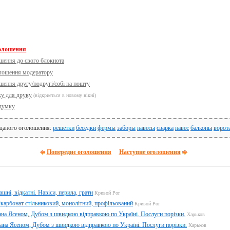
голошення
шення до свого блокнота
олошення модератору
шення другу/подругі/собі на пошту
ку для друку
(відкриється в новому вікні)
думку
 даного оголошення:
решетки
беседки
фермы
заборы
навесы
сварка
навес
балконы
ворот
Попереднє оголошення
Наступне оголошення
шні, відкатні. Навіси, перила, грати
Кривой Рог
ікарбонат стільниковий, монолітний, профільований
Кривой Рог
а Ясеном, Дубом з швидкою відправкою по Україні. Послуги порізки.
Харьков
а Ясеном, Дубом з швидкою відправкою по Україні. Послуги порізки.
Харьков