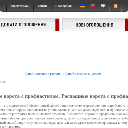
Краматорськ
Увійти
Реєстрація
Строительство и ремонт
→
Стройматериалы продам
льним
е ворота с профнастилом. Распашные ворота с профн
 – это современный эффективный способ защитить свою территорию или устройство от 
чно такие ворота заказывают на установление в частных домовладениях, в муниципаль
ах или территориях промышленных объектов. Если купить ворота из профлиста с ковкой
менты заборов сразу же приобретают совсем другой – солидный вид и привлекают всеоб
ьный способ защитить участок, коттедж, дом или загородное заведение, привлекая к нем
нные элементы.