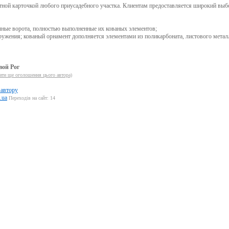
тной карточкой любого приусадебного участка. Клиентам предоставляется широкий выб
чные ворота, полностью выполненные их кованых элементов;
ружения; кованый орнамент дополняется элементами из поликарбоната, листового метал
вой Рог
ти ще оголошення цього автора)
 автору
.ua
Переходів на сайт: 14