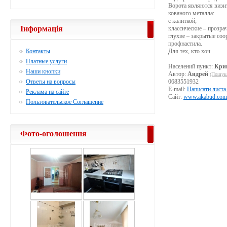
Ворота являются визи
кованого металла:
с калиткой;
Інформація
классические – прозра
глухие – закрытые соо
профнастила.
Контакты
Для тех, кто хоч
Платные услуги
Населений пункт:
Кри
Наши кнопки
Автор:
Андрей
(Пошука
Ответы на вопросы
0683551932
E-mail:
Написати листа
Реклама на сайте
Сайт:
www.akabud.com
Пользовательское Соглашение
Фото-оголошення