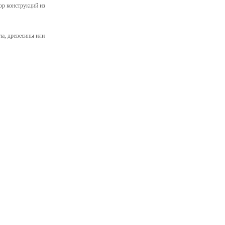
ор конструкций из
ла, древесины или