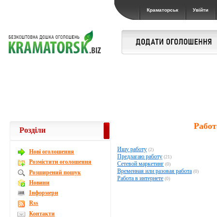
Краматорськ
Увійти
Работ
Розділи
Ищу работу
(2)
Новi оголошення
Предлагаю работу
(21)
Розмістити оголошення
Сетевой маркетинг
(0)
Временная или разовая работа
(0)
Розширений пошук
Работа в интернете
(0)
Новини
Інформери
Rss
Контакти