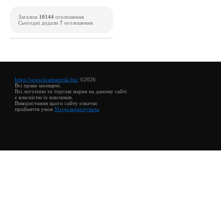
Загалом
10144
оголошення
Сьогодні додали
7
оголошення
https://www.kramatorsk.biz/
©2026
Всі права захищені.
Всі логотипи та торгові марки на даному сайті
є власністю їх власників.
Використання цього сайту означає
прийняття умов
Угода користувача