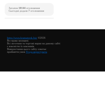
Загалом
10144
оголошення
Сьогодні додали
7
оголошення
https://www.kramatorsk.biz/
©2026
Всі права захищені.
Всі логотипи та торгові марки на даному сайті
є власністю їх власників.
Використання цього сайту означає
прийняття умов
Угода користувача