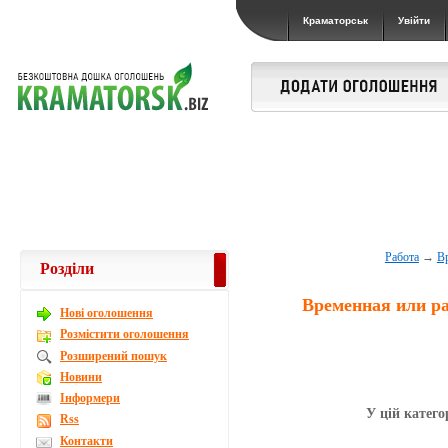
Краматорськ
Увійти
Работа
→
Вр
Розділи
Временная или ра
Новi оголошення
Розмістити оголошення
Розширений пошук
Новини
Інформери
У цій катего
Rss
Контакти