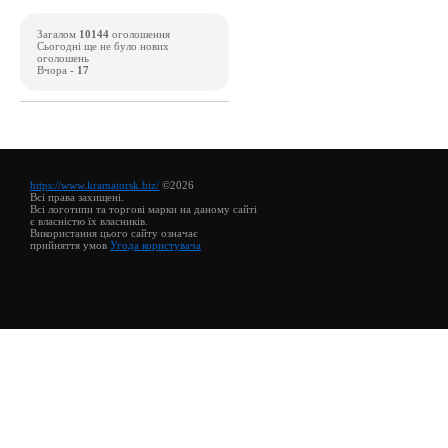
Загалом
10144
оголошення
Сьогодні ще не було нових
оголошень
Вчора -
17
https://www.kramatorsk.biz/
©2026
Всі права захищені.
Всі логотипи та торгові марки на даному сайті
є власністю їх власників.
Використання цього сайту означає
прийняття умов
Угода користувача