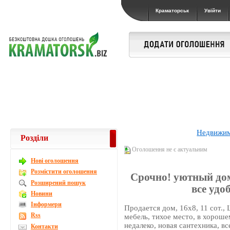
Краматорськ
Увійти
Недвижи
Розділи
Оголошення не є актуальним
Новi оголошення
Розмістити оголошення
Срочно! уютный дом 
Розширений пошук
все удо
Новини
Інформери
Продается дом, 16х8, 11 сот.,
Rss
мебель, тихое место, в хорош
недалеко, новая сантехника, вс
Контакти