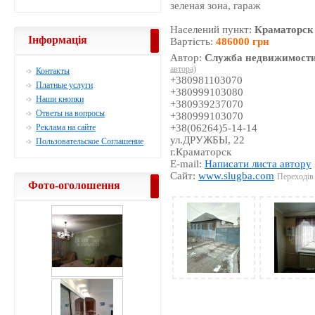
зеленая зона, гараж
Населений пункт:
Краматорск
Інформація
Вартість:
486000 грн
Автор:
Служба недвижимости
автора)
Контакты
+380981103070
Платные услуги
+380999103080
Наши кнопки
+380939237070
Ответы на вопросы
+380999103070
Реклама на сайте
+38(06264)5-14-14
ул.ДРУЖБЫ, 22
Пользовательское Соглашение
г.Краматорск
E-mail:
Написати листа автору
Сайт:
www.slugba.com
Переходів 
Фото-оголошення