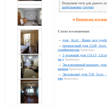
Пошукові теги для даного 
шабельковка
срочно
Попереднє оголо
Схожі оголошення:
→
дом , 6сот. , Кима, все удобс
→
прекрасный дом 12х8, 3сот. 
газифицирова
Краматорск
→
2-этажный дом 15х13, 12сот.
на у
Краматорск
→
Эксклюзивный вариант. дом 1
ванная
Краматорск
→
Эксклюзив! дом 7х8, 5сот. , 
евр
Краматорск