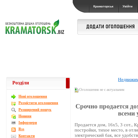
Краматорськ
Увійти
Недвижи
Розділи
Оголошення не є актуальним
Новi оголошення
Розмістити оголошення
Срочно продается дом
Розширений пошук
всеми 
Новини
Інформери
Продается дом, 16х5, 3 сот., 
Rss
постройки, тихое место, в отл
электрический бак, все удобст
Контакти