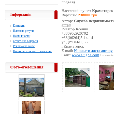
подъезд
Населений пункт:
Краматорск
Інформація
Вартість:
238000 грн
Автор:
Служба недвижимости
автора)
Контакты
Риэлтор Ксения
Платные услуги
+380952920702
Наши кнопки
+38(06264)5-14-14
Ответы на вопросы
ул.ДРУЖБЫ, 22
Реклама на сайте
г.Краматорск
E-mail:
Написати листа автору
Пользовательское Соглашение
Сайт:
www.slugba.com
Переходів 
Фото-оголошення