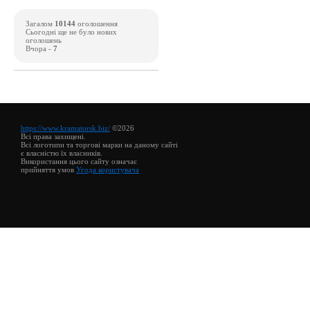
Загалом
10144
оголошення
Сьогодні ще не було нових
оголошень
Вчора -
7
https://www.kramatorsk.biz/
©2026
Всі права захищені.
Всі логотипи та торгові марки на даному сайті
є власністю їх власників.
Використання цього сайту означає
прийняття умов
Угода користувача