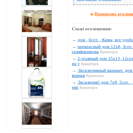
Попереднє оголо
Схожі оголошення:
→
дом , 6сот. , Кима, все удобс
→
прекрасный дом 12х8, 3сот. 
газифицирова
Краматорск
→
2-этажный дом 15х13, 12сот.
на у
Краматорск
→
Эксклюзивный вариант. дом 1
ванная
Краматорск
→
Эксклюзив! дом 7х8, 5сот. , 
евр
Краматорск