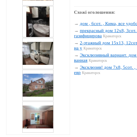
Схожі оголошення:
→
дом , 6сот. , Кима, все удобс
→
прекрасный дом 12х8, 3сот. 
газифицирова
Краматорск
→
2-этажный дом 15х13, 12сот.
на у
Краматорск
→
Эксклюзивный вариант. дом 1
ванная
Краматорск
→
Эксклюзив! дом 7х8, 5сот. , 
евр
Краматорск