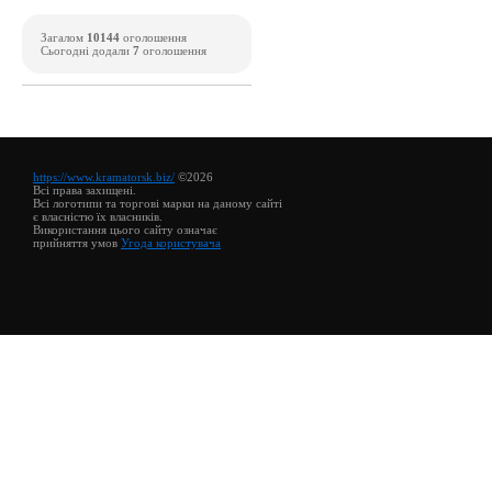
Загалом
10144
оголошення
Сьогодні додали
7
оголошення
https://www.kramatorsk.biz/
©2026
Всі права захищені.
Всі логотипи та торгові марки на даному сайті
є власністю їх власників.
Використання цього сайту означає
прийняття умов
Угода користувача