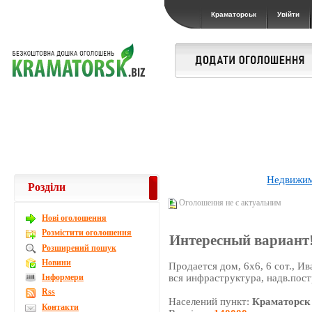
Краматорськ
Увійти
Недвижи
Розділи
Оголошення не є актуальним
Новi оголошення
Розмістити оголошення
Интересный вариант! 
Розширений пошук
Новини
Продается дом, 6х6, 6 сот., Ив
Інформери
вся инфраструктура, надв.пост
Rss
Населений пункт:
Краматорск
Контакти