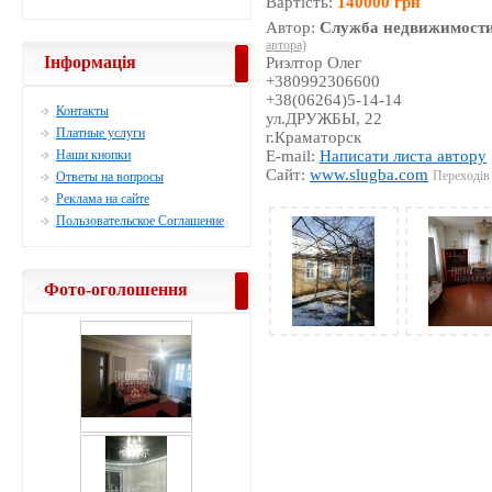
Вартість:
140000 грн
Автор:
Служба недвижимости
автора)
Інформація
Риэлтор Олег
+380992306600
+38(06264)5-14-14
Контакты
ул.ДРУЖБЫ, 22
Платные услуги
г.Краматорск
Наши кнопки
E-mail:
Написати листа автору
Сайт:
www.slugba.com
Переходів 
Ответы на вопросы
Реклама на сайте
Пользовательское Соглашение
Фото-оголошення